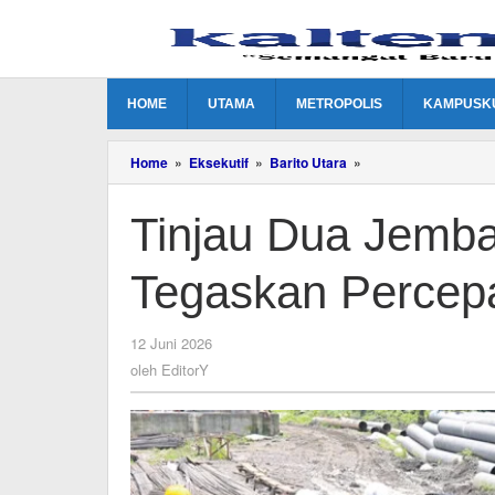
Lewati
ke
konten
HOME
UTAMA
METROPOLIS
KAMPUSK
Tinjau
Home
»
Eksekutif
»
Barito Utara
»
Dua
Jembatan
Tinjau Dua Jembat
di
Montallat,
Bupati
Tegaskan Percep
Tegaskan
Percepatan
dan
Perbaikan
oleh
12 Juni 2026
EditorY
oleh
EditorY