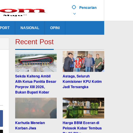
Pencarian
PORT
NASIONAL
OPINI
Recent Post
Sekda Kalteng Ambil
Astaga, Seluruh
Alih Ketua Panitia Besar
Komisioner KPU Kotim
Porprov XIII 2026,
Jadi Tersangka
Bukan Bupati Kobar
Karhutla Menelan
Harga BBM Eceran di
Korban Jiwa
Pelosok Kobar Tembus