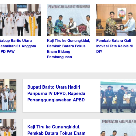
abup Barito Utara
Kaji Tiru ke Gunungkidul,
Pemkab Batara Gali
esmikan 31 Anggota
Pemkab Batara Fokus
Inovasi Tata Kelola di
BPD PAW
Enam Bidang
DIY
Pembangunan
Bupati Barito Utara Hadiri
Paripurna IV DPRD, Raperda
Pertanggungjawaban APBD
2025 Disetujui
Kaji Tiru ke Gunungkidul,
Pemkab Batara Fokus Enam