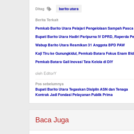
Ditag
barito utara
Berita Terkait
Pemkab Barito Utara Pelajari Pengelolaan Sampah Pasca
Bupati Barito Utara Hadiri Paripurna IV DPRD, Raperda 
Wabup Barito Utara Resmikan 31 Anggota BPD PAW
Kaji Tiru ke Gunungkidul, Pemkab Batara Fokus Enam B
Pemkab Batara Gali Inovasi Tata Kelola di DIY
oleh
EditorY
Navigasi
Pos sebelumnya
Bupati Barito Utara Tegaskan Disiplin ASN dan Tenaga
pos
Kontrak Jadi Fondasi Pelayanan Publik Prima
Baca Juga