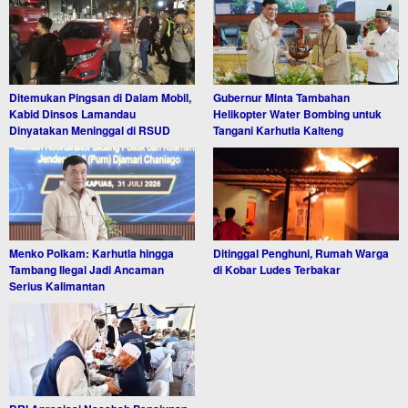
Ditemukan Pingsan di Dalam Mobil,
Gubernur Minta Tambahan
Kabid Dinsos Lamandau
Helikopter Water Bombing untuk
Dinyatakan Meninggal di RSUD
Tangani Karhutla Kalteng
Menko Polkam: Karhutla hingga
Ditinggal Penghuni, Rumah Warga
Tambang Ilegal Jadi Ancaman
di Kobar Ludes Terbakar
Serius Kalimantan