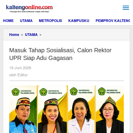
Lewati
ke
konten
HOME
UTAMA
METROPOLIS
KAMPUSKU
PEMPROV KALTENG
Masuk
Home
»
UTAMA
»
Tahap
Sosialisasi,
Masuk Tahap Sosialisasi, Calon Rektor
Calon
Rektor
UPR Siap Adu Gagasan
UPR
Siap
oleh
19 Juni 2026
Adu
Editor
oleh
Editor
Gagasan