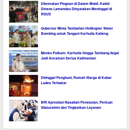
Ditemukan Pingsan di Dalam Mobil, Kabid
Dinsos Lamandau Dinyatakan Meninggal di
RSUD
Gubernur Minta Tambahan Helikopter Water
Bombing untuk Tangani Karhutla Kalteng
Menko Polkam: Karhutla hingga Tambang Ilegal
Jadi Ancaman Serius Kalimantan
Ditinggal Penghuni, Rumah Warga di Kobar
Ludes Terbakar
BRI Apresiasi Nasabah Pensiunan, Perkuat
Silaturahmi dan Tingkatkan Layanan