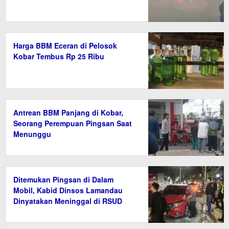
Harga BBM Eceran di Pelosok
Kobar Tembus Rp 25 Ribu
Antrean BBM Panjang di Kobar,
Seorang Perempuan Pingsan Saat
Menunggu
Ditemukan Pingsan di Dalam
Mobil, Kabid Dinsos Lamandau
Dinyatakan Meninggal di RSUD