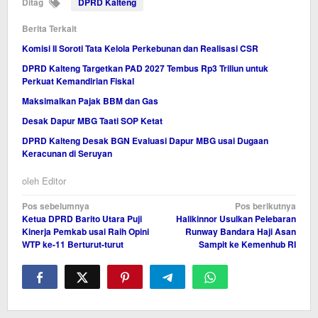
Ditag
DPRD Kalteng
Berita Terkait
Komisi II Soroti Tata Kelola Perkebunan dan Realisasi CSR
DPRD Kalteng Targetkan PAD 2027 Tembus Rp3 Triliun untuk
Perkuat Kemandirian Fiskal
Maksimalkan Pajak BBM dan Gas
Desak Dapur MBG Taati SOP Ketat
DPRD Kalteng Desak BGN Evaluasi Dapur MBG usai Dugaan
Keracunan di Seruyan
oleh
Editor
Navigasi
Pos sebelumnya
Pos berikutnya
Ketua DPRD Barito Utara Puji
Halikinnor Usulkan Pelebaran
pos
Kinerja Pemkab usai Raih Opini
Runway Bandara Haji Asan
WTP ke-11 Berturut-turut
Sampit ke Kemenhub RI