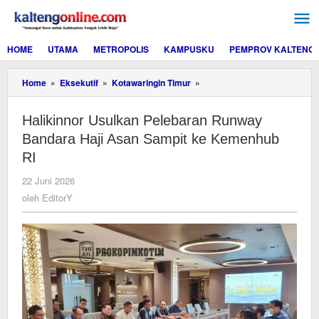
Lewati
ke
konten
HOME
UTAMA
METROPOLIS
KAMPUSKU
PEMPROV KALTENG
Halikinnor
Home
»
Eksekutif
»
Kotawaringin Timur
»
Usulkan
Pelebaran
Halikinnor Usulkan Pelebaran Runway
Runway
Bandara
Bandara Haji Asan Sampit ke Kemenhub
Haji
RI
Asan
Sampit
oleh
22 Juni 2026
ke
EditorY
oleh
EditorY
Kemenhub
RI