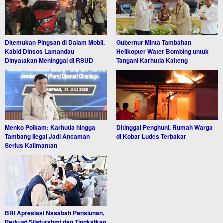
Ditemukan Pingsan di Dalam Mobil,
Gubernur Minta Tambahan
Kabid Dinsos Lamandau
Helikopter Water Bombing untuk
Dinyatakan Meninggal di RSUD
Tangani Karhutla Kalteng
Menko Polkam: Karhutla hingga
Ditinggal Penghuni, Rumah Warga
Tambang Ilegal Jadi Ancaman
di Kobar Ludes Terbakar
Serius Kalimantan
BRI Apresiasi Nasabah Pensiunan,
Perkuat Silaturahmi dan Tingkatkan