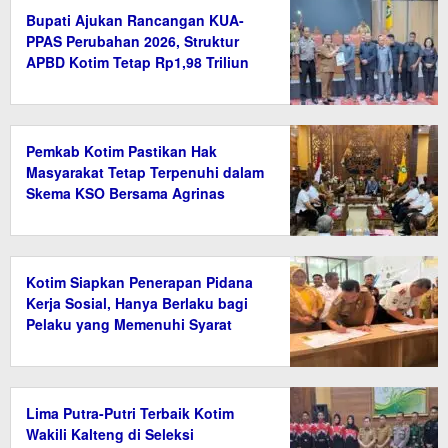
Bupati Ajukan Rancangan KUA-
PPAS Perubahan 2026, Struktur
APBD Kotim Tetap Rp1,98 Triliun
Pemkab Kotim Pastikan Hak
Masyarakat Tetap Terpenuhi dalam
Skema KSO Bersama Agrinas
Kotim Siapkan Penerapan Pidana
Kerja Sosial, Hanya Berlaku bagi
Pelaku yang Memenuhi Syarat
Lima Putra-Putri Terbaik Kotim
Wakili Kalteng di Seleksi