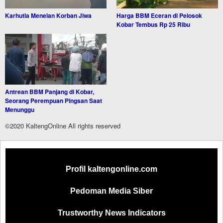
Karhutla Menelan Korban Jiwa
Harga BBM Eceran di Pelosok
Kobar Tembus Rp 25 Ribu
Antrean BBM Panjang di Kobar,
Seorang Perempuan Pingsan Saat
Menunggu
©2020 KaltengOnline All rights reserved
Profil kaltengonline.com
Pedoman Media Siber
Trustworthy News Indicators