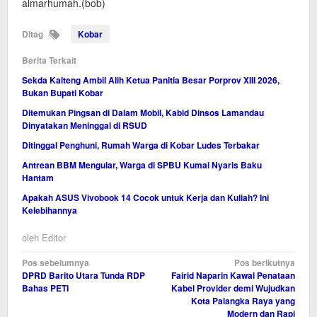
almarhumah.(bob)
Ditag
Kobar
Berita Terkait
Sekda Kalteng Ambil Alih Ketua Panitia Besar Porprov XIII 2026,
Bukan Bupati Kobar
Ditemukan Pingsan di Dalam Mobil, Kabid Dinsos Lamandau
Dinyatakan Meninggal di RSUD
Ditinggal Penghuni, Rumah Warga di Kobar Ludes Terbakar
Antrean BBM Mengular, Warga di SPBU Kumai Nyaris Baku
Hantam
Apakah ASUS Vivobook 14 Cocok untuk Kerja dan Kuliah? Ini
Kelebihannya
oleh
Editor
Navigasi
Pos sebelumnya
Pos berikutnya
DPRD Barito Utara Tunda RDP
Fairid Naparin Kawal Penataan
pos
Bahas PETI
Kabel Provider demi Wujudkan
Kota Palangka Raya yang
Modern dan Rapi