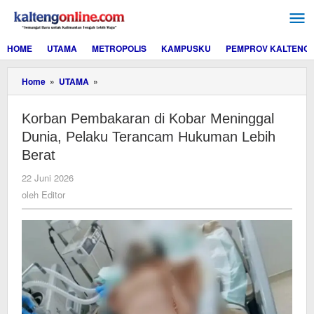
Lewati
ke
konten
HOME
UTAMA
METROPOLIS
KAMPUSKU
PEMPROV KALTENG
Korban
Home
»
UTAMA
»
Pembakaran
di
Korban Pembakaran di Kobar Meninggal
Kobar
Meninggal
Dunia, Pelaku Terancam Hukuman Lebih
Dunia,
Berat
Pelaku
Terancam
oleh
22 Juni 2026
Hukuman
Editor
oleh
Editor
Lebih
Berat