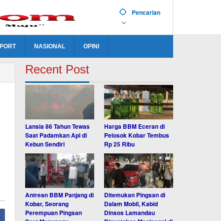
Pencarian
PORT
NASIONAL
OPINI
Recent Post
Lansia 86 Tahun Tewas
Harga BBM Eceran di
Saat Padamkan Api di
Pelosok Kobar Tembus
Kebun Sendiri
Rp 25 Ribu
Antrean BBM Panjang di
Ditemukan Pingsan di
Kobar, Seorang
Dalam Mobil, Kabid
Perempuan Pingsan
Dinsos Lamandau