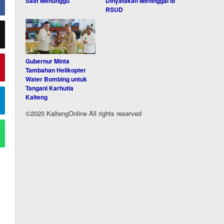
Saat Menunggu
Dinyatakan Meninggal di
RSUD
Gubernur Minta
Tambahan Helikopter
Water Bombing untuk
Tangani Karhutla
Kalteng
©2020 KaltengOnline All rights reserved