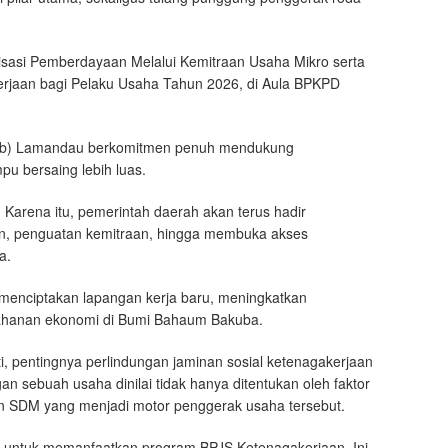
isasi Pemberdayaan Melalui Kemitraan Usaha Mikro serta
kerjaan bagi Pelaku Usaha Tahun 2026, di Aula BPKPD
kab) Lamandau berkomitmen penuh mendukung
bersaing lebih luas.
Karena itu, pemerintah daerah akan terus hadir
n, penguatan kemitraan, hingga membuka akses
a.
menciptakan lapangan kerja baru, meningkatkan
tahanan ekonomi di Bumi Bahaum Bakuba.
, pentingnya perlindungan jaminan sosial ketenagakerjaan
n sebuah usaha dinilai tidak hanya ditentukan oleh faktor
man SDM yang menjadi motor penggerak usaha tersebut.
 untuk memanfaatkan program BPJS Ketenagakerjaan. Ini