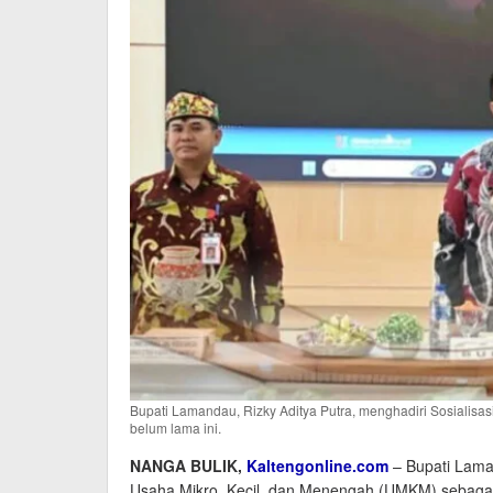
Bupati Lamandau, Rizky Aditya Putra, menghadiri Sosialisa
belum lama ini.
NANGA BULIK,
Kaltengonline.com
– Bupati Lama
Usaha Mikro, Kecil, dan Menengah (UMKM) sebagai 