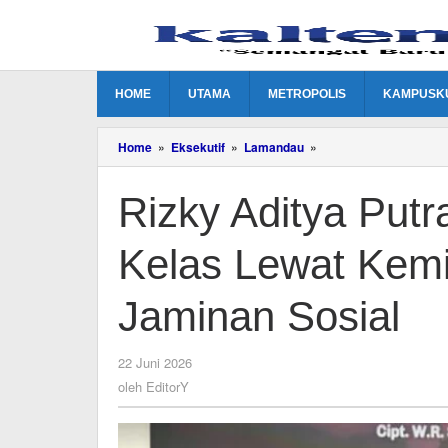
Lewati
ke
konten
HOME
UTAMA
METROPOLIS
KAMPUSK
Rizky
Home
»
Eksekutif
»
Lamandau
»
Aditya
Putra
Rizky Aditya Pu
Dorong
UMKM
Naik
Kelas Lewat Kem
Kelas
Lewat
Kemitraan
Jaminan Sosial
Usaha
dan
Jaminan
oleh
22 Juni 2026
Sosial
EditorY
oleh
EditorY