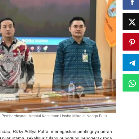
si Pemberdayaan Melalui Kemitraan Usaha Mikro di Nanga Bulik,
ndau, Rizky Aditya Putra, menegaskan pentingnya peran
pilar utama, sekaligus tulang punggung penggerak roda