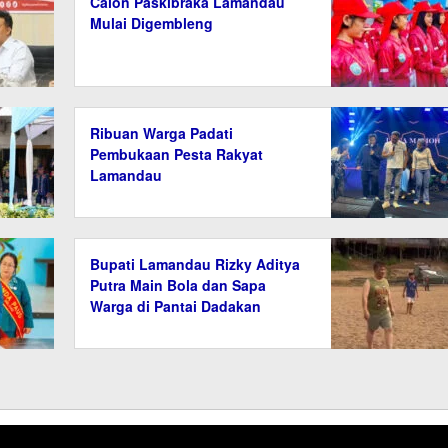
Calon Paskibraka Lamandau
Mulai Digembleng
Ribuan Warga Padati
Pembukaan Pesta Rakyat
Lamandau
Bupati Lamandau Rizky Aditya
Putra Main Bola dan Sapa
Warga di Pantai Dadakan
Muara Sungai Bulik