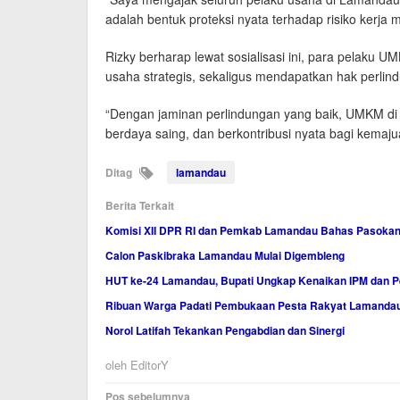
adalah bentuk proteksi nyata terhadap risiko kerja ma
Rizky berharap lewat sosialisasi ini, para pelak
usaha strategis, sekaligus mendapatkan hak perlind
“Dengan jaminan perlindungan yang baik, UMKM di
berdaya saing, dan berkontribusi nyata bagi kemaju
Ditag
lamandau
Berita Terkait
Komisi XII DPR RI dan Pemkab Lamandau Bahas Pasokan 
Calon Paskibraka Lamandau Mulai Digembleng
HUT ke-24 Lamandau, Bupati Ungkap Kenaikan IPM dan 
Ribuan Warga Padati Pembukaan Pesta Rakyat Lamanda
Norol Latifah Tekankan Pengabdian dan Sinergi
oleh
EditorY
Navigasi
Pos sebelumnya