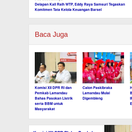
Delapan Kali Raih WTP, Eddy Raya Samsuri Tegaskan
pos
Komitmen Tata Kelola Keuangan Barsel
Baca Juga
Komisi XII DPR RI dan
Calon Paskibraka
H
Pemkab Lamandau
Lamandau Mulai
B
Bahas Pasokan Listrik
Digembleng
I
serta BBM untuk
Masyarakat