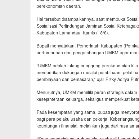
perekonomian daerah.
Hal tersebut disampaikannya, saat membuka Sosial
Sosialisasi Perlindungan Jaminan Sosial Ketenaga
Kabupaten Lamandau, Kamis (18/6).
Bupati menyatakan, Pemerintah Kabupaten (Pem
pertumbuhan dan pengembangan UMKM agar mampu 
“UMKM adalah tulang punggung perekonomian kita. 
memberikan dukungan melalui pembinaan, pelatiha
pembiayaan dan pemasaran,” ujar Rizky Aditya Putr
Menurutnya, UMKM memiliki peran strategis dalam 
kesejahteraan keluarga, sekaligus memperkuat ke
Pada kesempatan yang sama, bupati juga menyoroti
bagi para pelaku usaha dan pekerja. Keberlangsunga
keuntungan finansial, melainkan juga dari rasa a
“Saya mengajak seluruh pelaku usaha di Lamandau