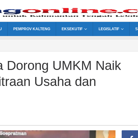
U
PEMPROV KALTENG
EKSEKUTIF
LEGISLATIF
S
tra Dorong UMKM Naik
itraan Usaha dan