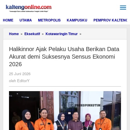
Lewati
ke
konten
HOME
UTAMA
METROPOLIS
KAMPUSKU
PEMPROV KALTENG
Halikinnor
Home
»
Eksekutif
»
Kotawaringin Timur
»
Ajak
Pelaku
Halikinnor Ajak Pelaku Usaha Berikan Data
Usaha
Berikan
Akurat demi Suksesnya Sensus Ekonomi
Data
2026
Akurat
demi
oleh
25 Juni 2026
Suksesnya
EditorY
oleh
EditorY
Sensus
Ekonomi
2026