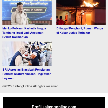
Menko Polkam: Karhutla hingga
Ditinggal Penghuni, Rumah Warga
Tambang Ilegal Jadi Ancaman
di Kobar Ludes Terbakar
Serius Kalimantan
BRI Apresiasi Nasabah Pensiunan,
Perkuat Silaturahmi dan Tingkatkan
Layanan
©2020 KaltengOnline All rights reserved
Profil kaltengonline.com