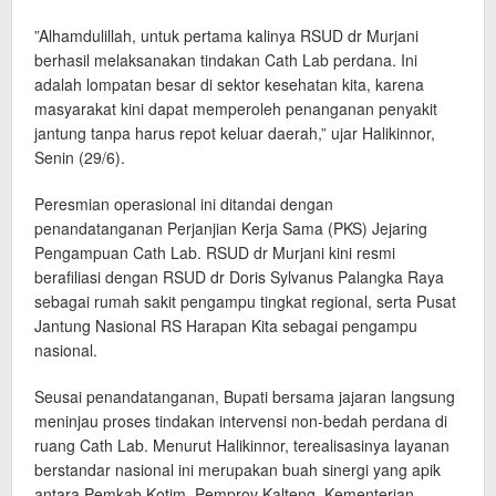
​”Alhamdulillah, untuk pertama kalinya RSUD dr Murjani
berhasil melaksanakan tindakan Cath Lab perdana. Ini
adalah lompatan besar di sektor kesehatan kita, karena
masyarakat kini dapat memperoleh penanganan penyakit
jantung tanpa harus repot keluar daerah,” ujar Halikinnor,
Senin (29/6).
​Peresmian operasional ini ditandai dengan
penandatanganan Perjanjian Kerja Sama (PKS) Jejaring
Pengampuan Cath Lab. RSUD dr Murjani kini resmi
berafiliasi dengan RSUD dr Doris Sylvanus Palangka Raya
sebagai rumah sakit pengampu tingkat regional, serta Pusat
Jantung Nasional RS Harapan Kita sebagai pengampu
nasional.
​Seusai penandatanganan, Bupati bersama jajaran langsung
meninjau proses tindakan intervensi non-bedah perdana di
ruang Cath Lab. Menurut Halikinnor, terealisasinya layanan
berstandar nasional ini merupakan buah sinergi yang apik
antara Pemkab Kotim, Pemprov Kalteng, Kementerian