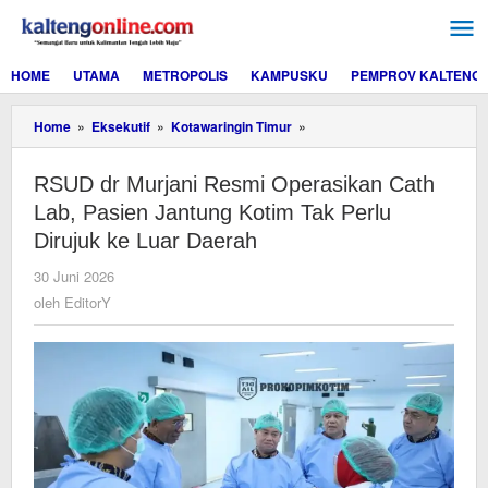
Lewati
ke
konten
HOME
UTAMA
METROPOLIS
KAMPUSKU
PEMPROV KALTENG
RSUD
Home
»
Eksekutif
»
Kotawaringin Timur
»
dr
Murjani
RSUD dr Murjani Resmi Operasikan Cath
Resmi
Operasikan
Lab, Pasien Jantung Kotim Tak Perlu
Cath
Dirujuk ke Luar Daerah
Lab,
Pasien
oleh
30 Juni 2026
Jantung
EditorY
oleh
EditorY
Kotim
Tak
Perlu
Dirujuk
ke
Luar
Daerah