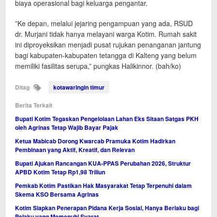
biaya operasional bagi keluarga pengantar.
​”Ke depan, melalui jejaring pengampuan yang ada, RSUD
dr. Murjani tidak hanya melayani warga Kotim. Rumah sakit
ini diproyeksikan menjadi pusat rujukan penanganan jantung
bagi kabupaten-kabupaten tetangga di Kalteng yang belum
memiliki fasilitas serupa,” pungkas Halikinnor. (bah/ko)
Ditag
kotawaringin timur
Berita Terkait
Bupati Kotim Tegaskan Pengelolaan Lahan Eks Sitaan Satgas PKH
oleh Agrinas Tetap Wajib Bayar Pajak
Ketua Mabicab Dorong Kwarcab Pramuka Kotim Hadirkan
Pembinaan yang Aktif, Kreatif, dan Relevan
Bupati Ajukan Rancangan KUA-PPAS Perubahan 2026, Struktur
APBD Kotim Tetap Rp1,98 Triliun
Pemkab Kotim Pastikan Hak Masyarakat Tetap Terpenuhi dalam
Skema KSO Bersama Agrinas
Kotim Siapkan Penerapan Pidana Kerja Sosial, Hanya Berlaku bagi
Pelaku yang Memenuhi Syarat