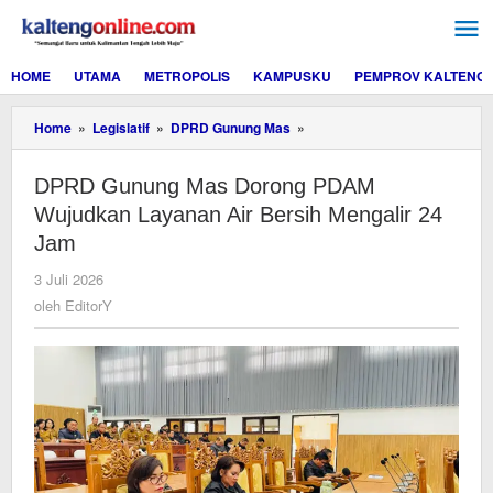
Lewati
ke
konten
HOME
UTAMA
METROPOLIS
KAMPUSKU
PEMPROV KALTENG
DPRD
Home
»
Legislatif
»
DPRD Gunung Mas
»
Gunung
Mas
DPRD Gunung Mas Dorong PDAM
Dorong
PDAM
Wujudkan Layanan Air Bersih Mengalir 24
Wujudkan
Jam
Layanan
Air
oleh
3 Juli 2026
Bersih
EditorY
oleh
EditorY
Mengalir
24
Jam