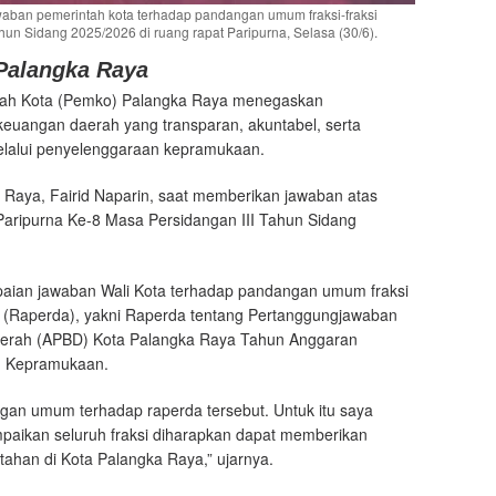
aban pemerintah kota terhadap pandangan umum fraksi-fraksi
n Sidang 2025/2026 di ruang rapat Paripurna, Selasa (30/6).
Palangka Raya
ah Kota (Pemko) Palangka Raya menegaskan
keuangan daerah yang transparan, akuntabel, serta
lalui penyelenggaraan kepramukaan.
 Raya, Fairid Naparin, saat memberikan jawaban atas
aripurna Ke-8 Masa Persidangan III Tahun Sidang
aian jawaban Wali Kota terhadap pandangan umum fraksi
(Raperda), yakni Raperda tentang Pertanggungjawaban
aerah (APBD) Kota Palangka Raya Tahun Anggaran
n Kepramukaan.
gan umum terhadap raperda tersebut. Untuk itu saya
aikan seluruh fraksi diharapkan dapat memberikan
han di Kota Palangka Raya,” ujarnya.