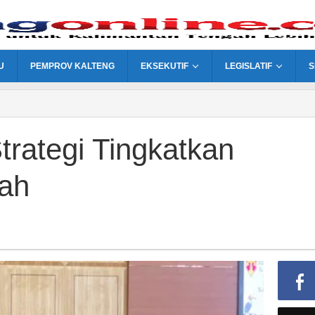
U
PEMPROV KALTENG
EKSEKUTIF
LEGISLATIF
S
trategi Tingkatkan
ah