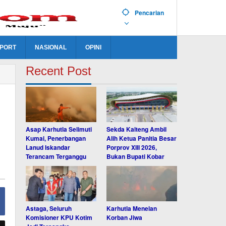
Pencarian
PORT
NASIONAL
OPINI
Recent Post
Asap Karhutla Selimuti
Sekda Kalteng Ambil
Kumai, Penerbangan
Alih Ketua Panitia Besar
Lanud Iskandar
Porprov XIII 2026,
Terancam Terganggu
Bukan Bupati Kobar
Astaga, Seluruh
Karhutla Menelan
Komisioner KPU Kotim
Korban Jiwa