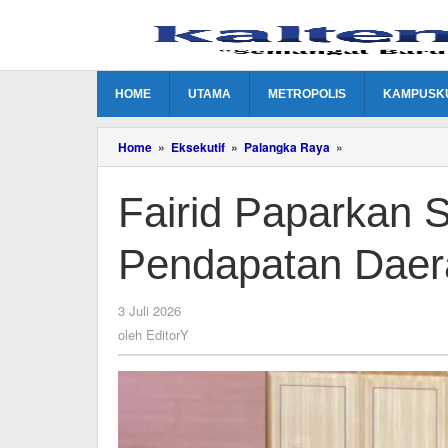
Lewati
ke
konten
HOME
UTAMA
METROPOLIS
KAMPUSK
Fairid
Home
»
Eksekutif
»
Palangka Raya
»
Paparkan
Strategi
Fairid Paparkan S
Tingkatkan
Pendapatan
Daerah
Pendapatan Daer
oleh
3 Juli 2026
EditorY
oleh
EditorY