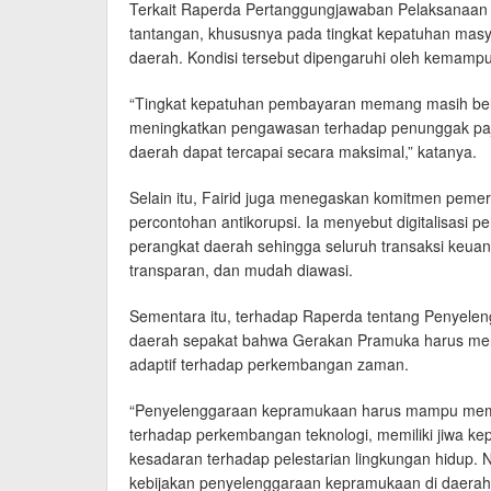
Terkait Raperda Pertanggungjawaban Pelaksanaan 
tantangan, khususnya pada tingkat kepatuhan mas
daerah. Kondisi tersebut dipengaruhi oleh kemam
“Tingkat kepatuhan pembayaran memang masih belu
meningkatkan pengawasan terhadap penunggak pajak
daerah dapat tercapai secara maksimal,” katanya.
Selain itu, Fairid juga menegaskan komitmen pemer
percontohan antikorupsi. Ia menyebut digitalisasi p
perangkat daerah sehingga seluruh transaksi keuan
transparan, dan mudah diawasi.
Sementara itu, terhadap Raperda tentang Penyele
daerah sepakat bahwa Gerakan Pramuka harus men
adaptif terhadap perkembangan zaman.
“Penyelenggaraan kepramukaan harus mampu memp
terhadap perkembangan teknologi, memiliki jiwa kep
kesadaran terhadap pelestarian lingkungan hidup. Ni
kebijakan penyelenggaraan kepramukaan di daerah,