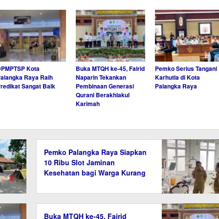
DPMPTSP Kota
Buka MTQH ke-45, Fairid
Pemko Serius Tangani
alangka Raya Raih
Naparin Tekankan
Karhutla di Kota
redikat Sangat Baik
Pembinaan Generasi
Palangka Raya
Qurani Berakhlakul
Karimah
Pemko Palangka Raya Siapkan
10 Ribu Slot Jaminan
Kesehatan bagi Warga Kurang
Mampu
Buka MTQH ke-45, Fairid