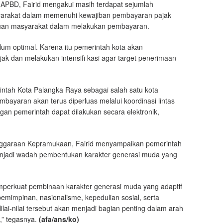
APBD, Fairid mengakui masih terdapat sejumlah
yarakat dalam memenuhi kewajiban pembayaran pajak
puan masyarakat dalam melakukan pembayaran.
m optimal. Karena itu pemerintah kota akan
 dan melakukan intensifi kasi agar target penerimaan
intah Kota Palangka Raya sebagai salah satu kota
embayaran akan terus diperluas melalui koordinasi lintas
gan pemerintah dapat dilakukan secara elektronik,
nggaraan Kepramukaan, Fairid menyampaikan pemerintah
jadi wadah pembentukan karakter generasi muda yang
erkuat pembinaan karakter generasi muda yang adaptif
emimpinan, nasionalisme, kepedulian sosial, serta
lai-nilai tersebut akan menjadi bagian penting dalam arah
” tegasnya.
(afa/ans/ko)