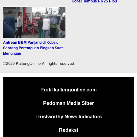
Kobar Tembus Rp 25 Ribu
Antrean BBM Panjang di Kobar,
Seorang Perempuan Pingsan Saat
Menunggu
©2020 KaltengOnline All rights reserved
Profil kaltengonline.com
Pedoman Media Siber
Trustworthy News Indicators
Redaksi