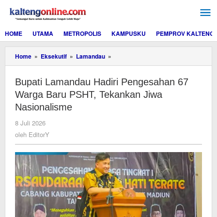
Lewati
ke
konten
HOME
UTAMA
METROPOLIS
KAMPUSKU
PEMPROV KALTENG
Bupati
Home
»
Eksekutif
»
Lamandau
»
Lamandau
Hadiri
Bupati Lamandau Hadiri Pengesahan 67
Pengesahan
67
Warga Baru PSHT, Tekankan Jiwa
Warga
Nasionalisme
Baru
PSHT,
oleh
8 Juli 2026
Tekankan
EditorY
oleh
EditorY
Jiwa
Nasionalisme