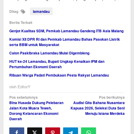
Ditag
lamandau
Berita Terkait
Genjot Kualitas SDM, Pemkab Lamandau Gandeng ITB Asia Malang
Komisi XII DPR RI dan Pemkab Lamandau Bahas Pasokan Listrik
serta BBM untuk Masyarakat
Calon Paskibraka Lamandau Mulai Digembleng
HUT ke-24 Lamandau, Bupati Ungkap Kenaikan IPM dan
Pertumbuhan Ekonomi Daerah
Ribuan Warga Padati Pembukaan Pesta Rakyat Lamandau
oleh
EditorY
Navigasi
Pos sebelumnya
Pos berikutnya
Bina Husada Dukung Pelebaran
Audisi Gita Bahana Nusantara
pos
Jalan Kota Muara Teweh,
Kapuas 2026, Seleksi Duta Seni
Dorong Kelancaran Ekonomi
Menuju Istana Merdeka
Daerah