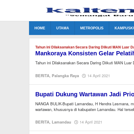
Lewati
ke
konten
HOME
UTAMA
METROPOLIS
KAMPUSK
Tahun ini Dilaksanakan Secara Daring Diikuti MAN Luar D
Mankoraya Konsisten Gelar Pelatih
Tahun ini Dilaksanakan Secara Daring Diikuti MAN Luar
oleh
BERITA
,
Palangka Raya
14 April 2021
Editor
Bupati Dukung Wartawan Jadi Prio
NANGA BULIK-Bupati Lamandau, H Hendra Lesmana, men
wartawan, khususnya di kabupaten Lamandau. Hal tersebu
oleh
BERITA
,
Lamandau
14 April 2021
Editor