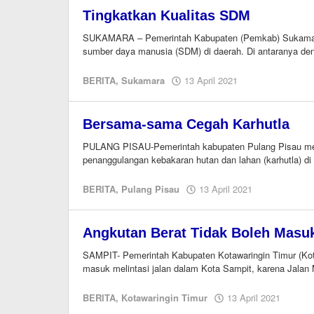
Tingkatkan Kualitas SDM
SUKAMARA – Pemerintah Kabupaten (Pemkab) Sukamara 
sumber daya manusia (SDM) di daerah. Di antaranya d
oleh
BERITA
,
Sukamara
13 April 2021
M.A
Bersama-sama Cegah Karhutla
PULANG PISAU-Pemerintah kabupaten Pulang Pisau mengg
penanggulangan kebakaran hutan dan lahan (karhutla) di
oleh
BERITA
,
Pulang Pisau
13 April 2021
M.A
Angkutan Berat Tidak Boleh Masuk 
SAMPIT- Pemerintah Kabupaten Kotawaringin Timur (Koti
masuk melintasi jalan dalam Kota Sampit, karena Jal
oleh
BERITA
,
Kotawaringin Timur
13 April 2021
M.A