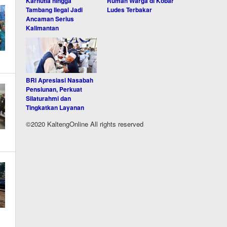
Karhutla hingga
Rumah Warga di Kobar
Tambang Ilegal Jadi
Ludes Terbakar
Ancaman Serius
Kalimantan
BRI Apresiasi Nasabah
Pensiunan, Perkuat
Silaturahmi dan
Tingkatkan Layanan
©2020 KaltengOnline All rights reserved