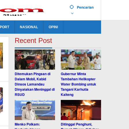
Pencarian
PORT
NASIONAL
OPINI
Recent Post
Ditemukan Pingsan di
Gubernur Minta
Dalam Mobil, Kabid
Tambahan Helikopter
Dinsos Lamandau
Water Bombing untuk
Dinyatakan Meninggal di
Tangani Karhutla
RSUD
Kalteng
Menko Polkam:
Ditinggal Penghuni,