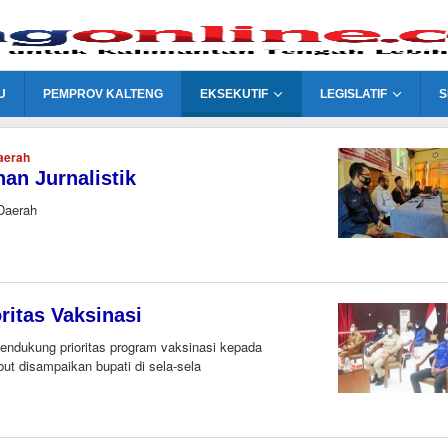
U
PEMPROV KALTENG
EKSEKUTIF
LEGISLATIF
S
aerah
an Jurnalistik
 Daerah
ritas Vaksinasi
dukung prioritas program vaksinasi kepada
t disampaikan bupati di sela-sela