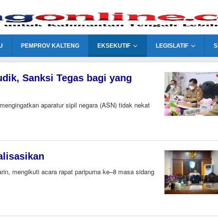
U
PEMPROV KALTENG
EKSEKUTIF
LEGISLATIF
S
dik, Sanksi Tegas bagi yang
mengingatkan aparatur sipil negara (ASN) tidak nekat
lisasikan
n, mengikuti acara rapat paripurna ke–8 masa sidang