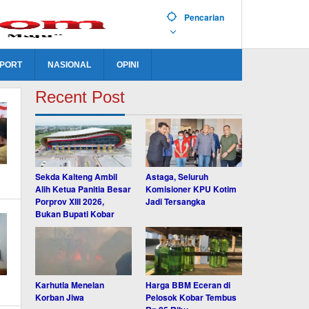
Pencarian
PORT
NASIONAL
OPINI
Recent Post
Sekda Kalteng Ambil
Astaga, Seluruh
Alih Ketua Panitia Besar
Komisioner KPU Kotim
Porprov XIII 2026,
Jadi Tersangka
Bukan Bupati Kobar
Karhutla Menelan
Harga BBM Eceran di
Korban Jiwa
Pelosok Kobar Tembus