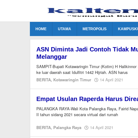
Lewati
ke
konten
HOME
UTAMA
METROPOLIS
KAMPUSK
ASN Diminta Jadi Contoh Tidak Mu
Melanggar
SAMPIT-Bupati Kotawaringin Timur (Kotim) H Halikinnor 
ke luar daerah saat Idulfitri 1442 Hijriah. ASN harus
oleh
BERITA
,
Kotawaringin Timur
14 April 2021
M.A
Empat Usulan Raperda Harus Direa
PALANGKA RAYA-Wali Kota Palangka Raya, Fairid Napari
II tahun sidang 2021 secara virtual dari rumah
oleh
BERITA
,
Palangka Raya
14 April 2021
M.A