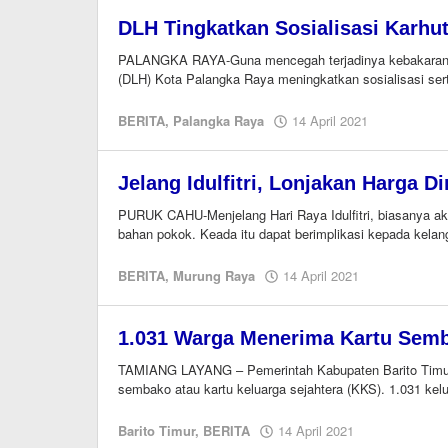
DLH Tingkatkan Sosialisasi Karhut
PALANGKA RAYA-Guna mencegah terjadinya kebakaran hu
(DLH) Kota Palangka Raya meningkatkan sosialisasi ser
oleh
BERITA
,
Palangka Raya
14 April 2021
M.A
Jelang Idulfitri, Lonjakan Harga D
PURUK CAHU-Menjelang Hari Raya Idulfitri, biasanya ak
bahan pokok. Keada itu dapat berimplikasi kepada kela
oleh
BERITA
,
Murung Raya
14 April 2021
M.A
1.031 Warga Menerima Kartu Sem
TAMIANG LAYANG – Pemerintah Kabupaten Barito Timur (
sembako atau kartu keluarga sejahtera (KKS). 1.031 kel
oleh
Barito Timur
,
BERITA
14 April 2021
Editor