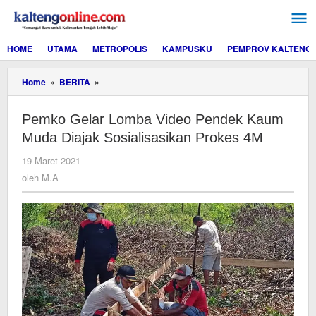
Lewati
ke
konten
HOME
UTAMA
METROPOLIS
KAMPUSKU
PEMPROV KALTENG
Pemko
Home
»
BERITA
»
Gelar
Lomba
Pemko Gelar Lomba Video Pendek Kaum
Video
Pendek
Muda Diajak Sosialisasikan Prokes 4M
Kaum
Muda
oleh
19 Maret 2021
Diajak
M.A
oleh
M.A
Sosialisasikan
Prokes
4M