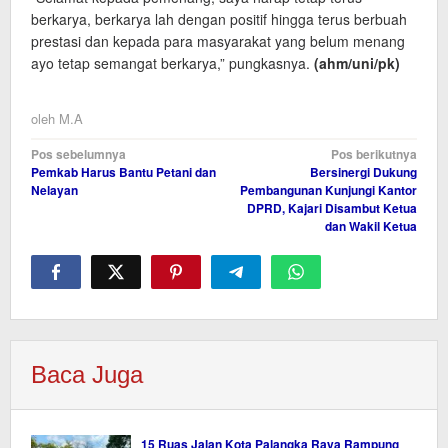
berkarya, berkarya lah dengan positif hingga terus berbuah
prestasi dan kepada para masyarakat yang belum menang
ayo tetap semangat berkarya,” pungkasnya.
(ahm/uni
/pk
)
oleh
M.A
Navigasi
Pos sebelumnya
Pos berikutnya
Pemkab Harus Bantu Petani dan
Bersinergi Dukung
pos
Nelayan
Pembangunan Kunjungi Kantor
DPRD, Kajari Disambut Ketua
dan Wakil Ketua
Baca Juga
15 Ruas Jalan Kota Palangka Raya Rampung