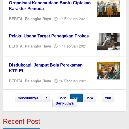
Organisasi Kepemudaan Bantu Ciptakan
Karakter Pemuda
oleh
BERITA
,
Palangka Raya
17 Februari 2021
M.A
Pelaku Usaha Target Penegakan Prokes
oleh
BERITA
,
Palangka Raya
17 Februari 2021
M.A
Disdukcapil Jemput Bola Perekaman
KTP-El
oleh
BERITA
,
Palangka Raya
16 Februari 2021
M.A
Sebelumnya
1
…
272
273
274
…
280
Berikutnya
Recent Post