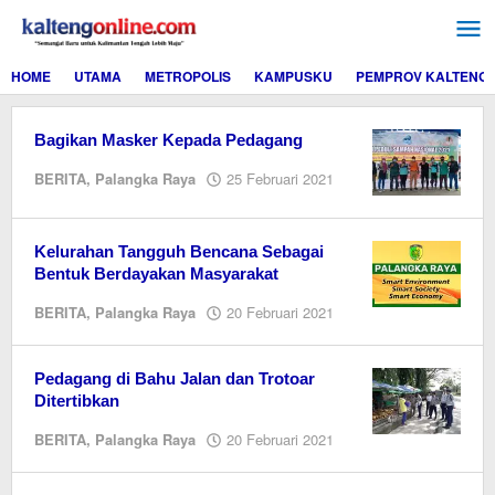
Lewati
ke
konten
HOME
UTAMA
METROPOLIS
KAMPUSKU
PEMPROV KALTENG
Bagikan Masker Kepada Pedagang
oleh
BERITA
,
Palangka Raya
25 Februari 2021
M.A
Kelurahan Tangguh Bencana Sebagai
Bentuk Berdayakan Masyarakat
oleh
BERITA
,
Palangka Raya
20 Februari 2021
M.A
Pedagang di Bahu Jalan dan Trotoar
Ditertibkan
oleh
BERITA
,
Palangka Raya
20 Februari 2021
M.A