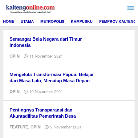
Lewati
ke
konten
HOME
UTAMA
METROPOLIS
KAMPUSKU
PEMPROV KALTENG
Semangat Bela Negara dari Timur
Indonesia
oleh
OPINI
11 November 2021
Ismail
Mengelola Transformasi Papua: Belajar
dari Masa Lalu, Menatap Masa Depan
oleh
OPINI
10 November 2021
Ismail
Pentingnya Transparansi dan
Akuntadilitas Pemerintah Desa
oleh
FEATURE
,
OPINI
9 November 2021
Editor