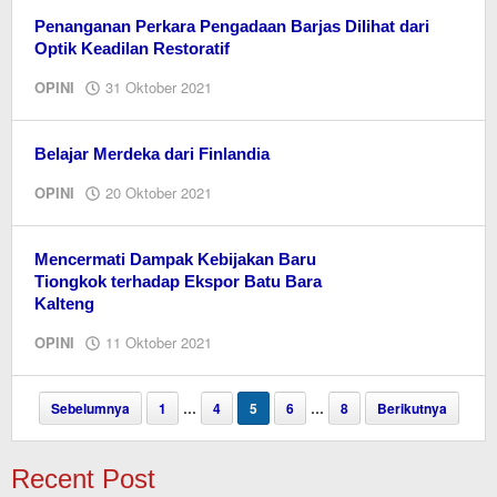
Penanganan Perkara Pengadaan Barjas Dilihat dari
Optik Keadilan Restoratif
oleh
OPINI
31 Oktober 2021
redaksi
kaltengonline.com
Belajar Merdeka dari Finlandia
oleh
OPINI
20 Oktober 2021
Editor
Mencermati Dampak Kebijakan Baru
Tiongkok terhadap Ekspor Batu Bara
Kalteng
oleh
OPINI
11 Oktober 2021
Editor
Sebelumnya
1
…
4
5
6
…
8
Berikutnya
Recent Post