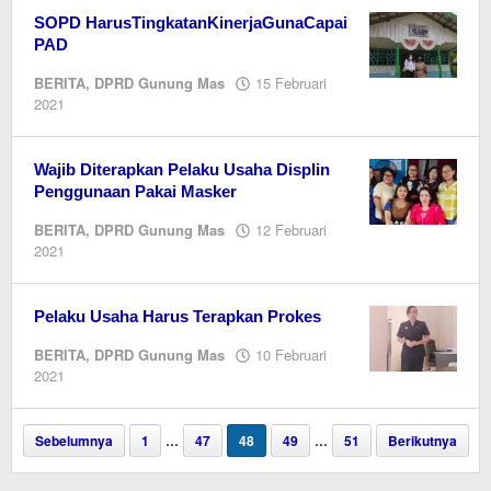
SOPD HarusTingkatanKinerjaGunaCapai
PAD
BERITA
,
DPRD Gunung Mas
15 Februari
oleh
2021
M.A
Wajib Diterapkan Pelaku Usaha Displin
Penggunaan Pakai Masker
BERITA
,
DPRD Gunung Mas
12 Februari
oleh
2021
M.A
Pelaku Usaha Harus Terapkan Prokes
BERITA
,
DPRD Gunung Mas
10 Februari
oleh
2021
M.A
Sebelumnya
1
…
47
48
49
…
51
Berikutnya