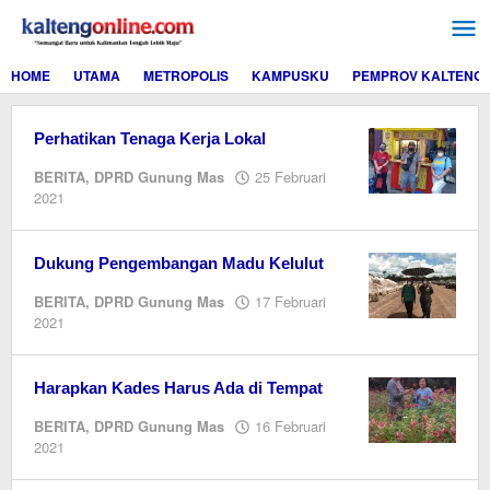
Lewati
ke
konten
HOME
UTAMA
METROPOLIS
KAMPUSKU
PEMPROV KALTENG
Perhatikan Tenaga Kerja Lokal
BERITA
,
DPRD Gunung Mas
25 Februari
oleh
2021
M.A
Dukung Pengembangan Madu Kelulut
BERITA
,
DPRD Gunung Mas
17 Februari
oleh
2021
M.A
Harapkan Kades Harus Ada di Tempat
BERITA
,
DPRD Gunung Mas
16 Februari
oleh
2021
M.A