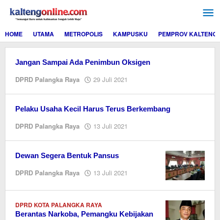
Lewati
ke
konten
HOME
UTAMA
METROPOLIS
KAMPUSKU
PEMPROV KALTENG
Jangan Sampai Ada Penimbun Oksigen
oleh
DPRD Palangka Raya
29 Juli 2021
redaksi
kaltengonline.com
Pelaku Usaha Kecil Harus Terus Berkembang
oleh
DPRD Palangka Raya
13 Juli 2021
redaksi
kaltengonline.com
Dewan Segera Bentuk Pansus
oleh
DPRD Palangka Raya
13 Juli 2021
redaksi
kaltengonline.com
DPRD KOTA PALANGKA RAYA
Berantas Narkoba, Pemangku Kebijakan