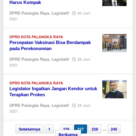
Harus Kompak
DPRD Palangka Raya
,
Legislatif
30 Juni
oleh
2021
editor
dua
DPRD KOTA PALANGKA RAYA
Percepatan Vaksinasi Bisa Berdampak
pada Perekonomian
DPRD Palangka Raya
,
Legislatif
29 Juni
oleh
2021
editor
dua
DPRD KOTA PALANGKA RAYA
Legislator Ingatkan Jangan Kendor untuk
Terapkan Prokes
DPRD Palangka Raya
,
Legislatif
25 Juni
oleh
2021
editor
dua
Sebelumnya
1
…
226
227
228
…
240
Berikutnya