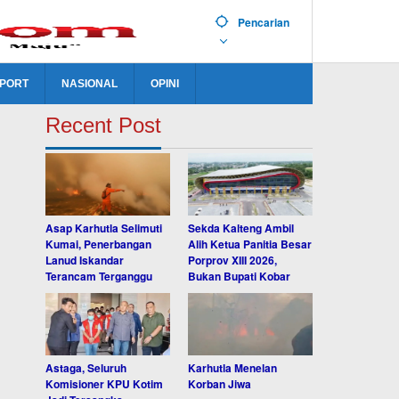
Pencarian
PORT
NASIONAL
OPINI
Recent Post
Asap Karhutla Selimuti
Sekda Kalteng Ambil
Kumai, Penerbangan
Alih Ketua Panitia Besar
Lanud Iskandar
Porprov XIII 2026,
Terancam Terganggu
Bukan Bupati Kobar
Astaga, Seluruh
Karhutla Menelan
Komisioner KPU Kotim
Korban Jiwa