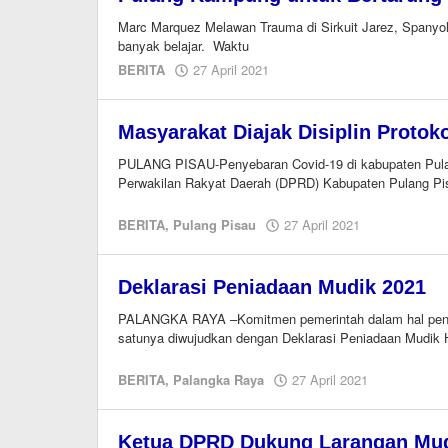
Marc Marquez Melawan Trauma di Sirkuit Jarez, Spany
banyak belajar. Waktu
oleh
BERITA
27 April 2021
redaksi
kaltengonline.com
Masyarakat Diajak Disiplin Protok
PULANG PISAU-Penyebaran Covid-19 di kabupaten Pula
Perwakilan Rakyat Daerah (DPRD) Kabupaten Pulang Pi
oleh
BERITA
,
Pulang Pisau
27 April 2021
Editor
Deklarasi Peniadaan Mudik 2021
PALANGKA RAYA –Komitmen pemerintah dalam hal penia
satunya diwujudkan dengan Deklarasi Peniadaan Mudik Har
oleh
BERITA
,
Palangka Raya
27 April 2021
Editor
Ketua DPRD Dukung Larangan Mu