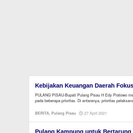
KaltengOnline.com
Kebijakan Keuangan Daerah Fokus
PULANG PISAU-Bupati Pulang Pisau H Edy Pratowo me
pada beberapa prioritas. Di antaranya, prioritas pelaksan
oleh
BERITA
,
Pulang Pisau
27 April 2021
Editor
Pulang Kampung untuk Bertarung