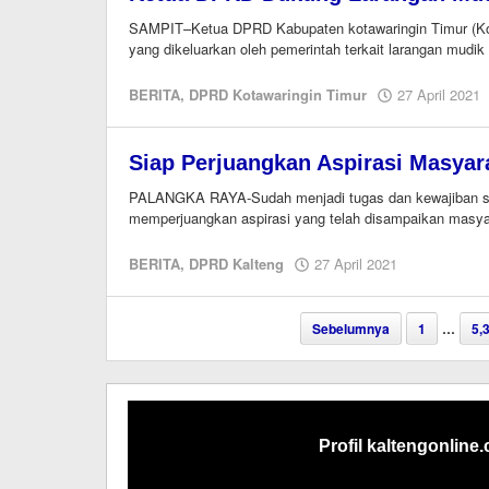
SAMPIT–Ketua DPRD Kabupaten kotawaringin Timur (Koti
yang dikeluarkan oleh pemerintah terkait larangan mudik 
BERITA
,
DPRD Kotawaringin Timur
27 April 2021
Siap Perjuangkan Aspirasi Masyar
PALANGKA RAYA-Sudah menjadi tugas dan kewajiban se
memperjuangkan aspirasi yang telah disampaikan masyar
oleh
BERITA
,
DPRD Kalteng
27 April 2021
Editor
Sebelumnya
1
…
5,
Profil kaltengonline