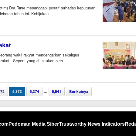
m) Dra.Rinie menanggapi positif terhadap keputusan
lebaran tahun ini. Kebijakan
oleh
Editor
akat
orang wakil rakyat mendengarkan sekaligus
akat. Seperti yang di lakukan oleh
372
5,373
5,374
…
5,541
Berikutnya
.com
Pedoman Media Siber
Trustworthy News Indicators
Reda