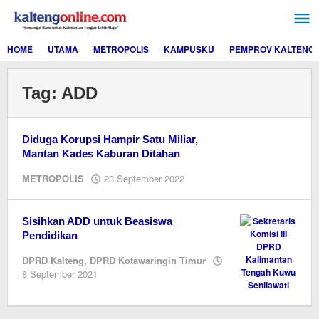
Lewati
ke
konten
HOME
UTAMA
METROPOLIS
KAMPUSKU
PEMPROV KALTENG
Tag:
ADD
Diduga Korupsi Hampir Satu Miliar,
Mantan Kades Kaburan Ditahan
oleh
METROPOLIS
23 September 2022
Editor
Sisihkan ADD untuk Beasiswa
Pendidikan
DPRD Kalteng
,
DPRD Kotawaringin Timur
oleh
8 September 2021
Editor