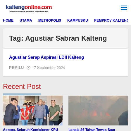
Lewati
ke
konten
HOME
UTAMA
METROPOLIS
KAMPUSKU
PEMPROV KALTENG
Tag:
Agustiar Sabran Kalteng
Agustiar Serap Aspirasi LDII Kalteng
oleh
PEMILU
17 September 2024
M.A
Recent Post
Astaga, Seluruh Komisioner KPU
Lansia 86 Tahun Tewas Saat