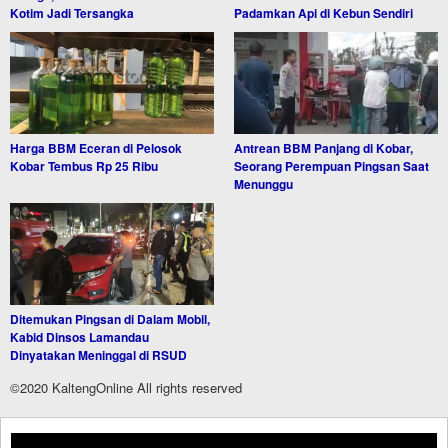
Kotim Jadi Tersangka
Padamkan Api di Kebun Sendiri
Harga BBM Eceran di Pelosok
Antrean BBM Panjang di Kobar,
Kobar Tembus Rp 25 Ribu
Seorang Perempuan Pingsan Saat
Menunggu
Ditemukan Pingsan di Dalam Mobil,
Kabid Dinsos Lamandau
Dinyatakan Meninggal di RSUD
©2020 KaltengOnline All rights reserved