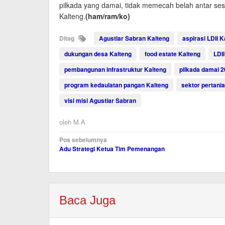
pilkada yang damai, tidak memecah belah antar ses
Kalteng.
(ham/ram/ko)
Ditag
Agustiar Sabran Kalteng
aspirasi LDII K
dukungan desa Kalteng
food estate Kalteng
LDII
pembangunan infrastruktur Kalteng
pilkada damai 
program kedaulatan pangan Kalteng
sektor pertani
visi misi Agustiar Sabran
oleh
M.A
Navigasi
Pos sebelumnya
Adu Strategi Ketua Tim Pemenangan
pos
Baca Juga