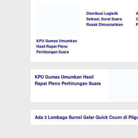
KPU Gumas Umumkan
Distribusi Logistik
A
Hasil Rapat Pleno
Selesai, Surat Suara
G
Perhitungan Suara
Rusak Dimusnahkan
P
KPU Gumas Umumkan Hasil Rapat Pleno
Perhitungan Suara
Ada 3 Lembaga Survei Gelar Quick Count di Pilg
KPU Gumas Gelar Rakor Persiapan Pendistribusi
Logistik Pilkada