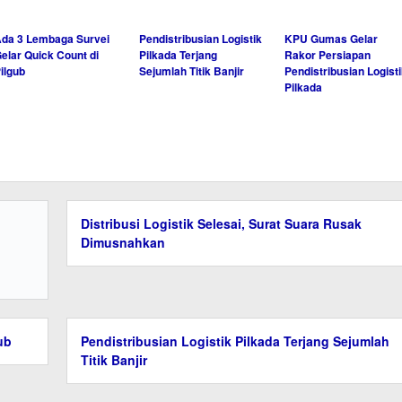
da 3 Lembaga Survei
Pendistribusian Logistik
KPU Gumas Gelar
elar Quick Count di
Pilkada Terjang
Rakor Persiapan
ilgub
Sejumlah Titik Banjir
Pendistribusian Logisti
Pilkada
Distribusi Logistik Selesai, Surat Suara Rusak
Dimusnahkan
ub
Pendistribusian Logistik Pilkada Terjang Sejumlah
Titik Banjir
an
KPU Kalteng Gelar Lomba Senam Jingle Pilgub
Kalteng