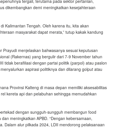
sepenuhnya tergali, terutama pada sektor pertanian,
terus dikembangkan demi meningkatkan kesejahteraan
 di Kalimantan Tengah. Oleh karena itu, kita akan
hteraan masyarakat dapat merata,” tutup kakak kandung
Nur Prayudi menjelaskan bahwasanya sesuai keputusan
onal (Rakernas) yang bergulir dari 7-9 November tahun
DII tidak berafiliasi dengan partai politik (parpol) atau paslon
enyalurkan aspirasi politiknya dan dilarang golput atau
na Provinsi Kalteng di masa depan memiliki aksesabilitas
 rel kereta api dan pelabuhan sehingga memudahkan
r bertekad dengan sungguh-sungguh membangun food
sia dan meningkatkan APBD. “Dengan kebersamaan,
nya. Dalam alur pilkada 2024, LDII mendorong pelaksanaan