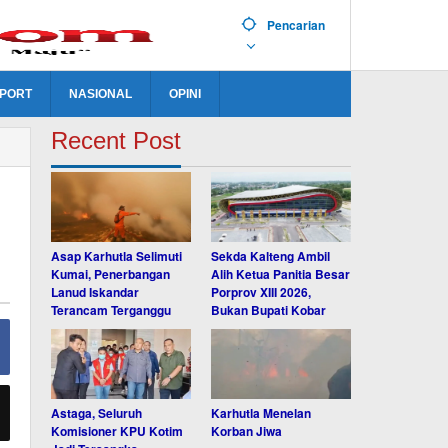
Pencarian
PORT
NASIONAL
OPINI
Recent Post
Asap Karhutla Selimuti
Sekda Kalteng Ambil
Kumai, Penerbangan
Alih Ketua Panitia Besar
Lanud Iskandar
Porprov XIII 2026,
Terancam Terganggu
Bukan Bupati Kobar
Astaga, Seluruh
Karhutla Menelan
Komisioner KPU Kotim
Korban Jiwa