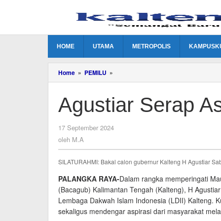
Lewati
ke
konten
HOME
UTAMA
METROPOLIS
KAMPUSK
Agustiar
Home
»
PEMILU
»
Serap
Aspirasi
Agustiar Serap As
LDII
Kalteng
oleh
17 September 2024
M.A
oleh
M.A
SILATURAHMI: Bakal calon gubernur Kalteng H Agustiar Sab
PALANGKA RAYA-
Dalam rangka memperingati Ma
(Bacagub) Kalimantan Tengah (Kalteng), H Agusti
Lembaga Dakwah Islam Indonesia (LDII) Kalteng. Ku
sekaligus mendengar aspirasi dari masyarakat melal