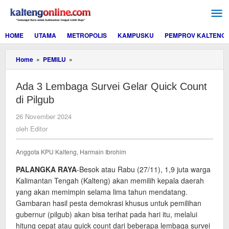
Lewati
ke
konten
HOME
UTAMA
METROPOLIS
KAMPUSKU
PEMPROV KALTENG
Ada
Home
»
PEMILU
»
3
Lembaga
Ada 3 Lembaga Survei Gelar Quick Count
Survei
Gelar
di Pilgub
Quick
Count
oleh
26 November 2024
di
Editor
oleh
Editor
Pilgub
Anggota KPU Kalteng, Harmain Ibrohim
PALANGKA RAYA
-Besok atau Rabu (27/11), 1,9 juta warga
Kalimantan Tengah (Kalteng) akan memilih kepala daerah
yang akan memimpin selama lima tahun mendatang.
Gambaran hasil pesta demokrasi khusus untuk pemilihan
gubernur (pilgub) akan bisa terihat pada hari itu, melalui
hitung cepat atau quick count dari beberapa lembaga survei