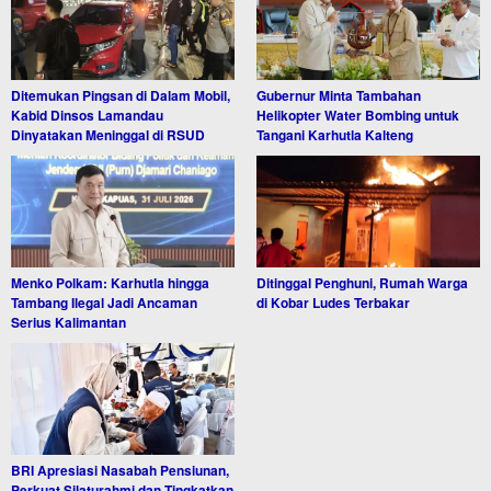
Ditemukan Pingsan di Dalam Mobil,
Gubernur Minta Tambahan
Kabid Dinsos Lamandau
Helikopter Water Bombing untuk
Dinyatakan Meninggal di RSUD
Tangani Karhutla Kalteng
Menko Polkam: Karhutla hingga
Ditinggal Penghuni, Rumah Warga
Tambang Ilegal Jadi Ancaman
di Kobar Ludes Terbakar
Serius Kalimantan
BRI Apresiasi Nasabah Pensiunan,
Perkuat Silaturahmi dan Tingkatkan