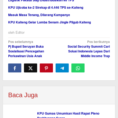
Logistik Pilkada Siap Didistribusikan ke TPS
KPU Ujicoba ke-2 Sirekap di 4.446 TPS se-Kalteng
Masuk Masa Tenang, Dilarang Kampanye
KPU Kalteng Gelar Lomba Senam Jingle Pilgub Kalteng
oleh
Editor
Navigasi
Pos sebelumnya
Pos berikutnya
Pj Bupati Seruyan Buka
Social Security Summit Cari
pos
Sosialisasi Pencegahan
Solusi Indonesia Lepas Dari
Perkawinan Usia Anak
Middle Income Trap
Baca Juga
KPU Gumas Umumkan Hasil Rapat Pleno