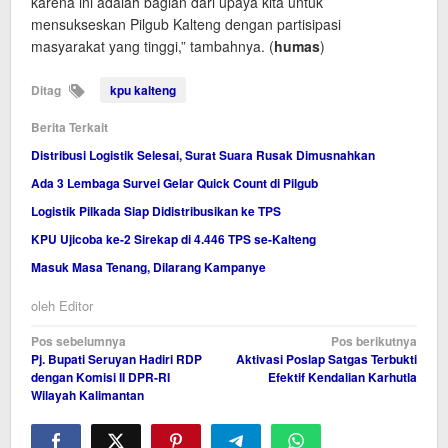
karena ini adalah bagian dari upaya kita untuk
mensukseskan Pilgub Kalteng dengan partisipasi
masyarakat yang tinggi,” tambahnya. (
humas
)
Ditag
kpu kalteng
Berita Terkait
Distribusi Logistik Selesai, Surat Suara Rusak Dimusnahkan
Ada 3 Lembaga Survei Gelar Quick Count di Pilgub
Logistik Pilkada Siap Didistribusikan ke TPS
KPU Ujicoba ke-2 Sirekap di 4.446 TPS se-Kalteng
Masuk Masa Tenang, Dilarang Kampanye
oleh
Editor
Navigasi
Pos sebelumnya
Pos berikutnya
Pj. Bupati Seruyan Hadiri RDP
Aktivasi Poslap Satgas Terbukti
pos
dengan Komisi II DPR-RI
Efektif Kendalian Karhutla
Wilayah Kalimantan