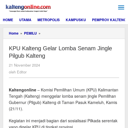
Lewati
ke
konten
HOME
UTAMA
METROPOLIS
KAMPUSKU
PEMPROV KALTENG
KPU
Home
»
PEMILU
»
Kalteng
Gelar
KPU Kalteng Gelar Lomba Senam Jingle
Lomba
Senam
Pilgub Kalteng
Jingle
Pilgub
oleh
21 November 2024
Kalteng
Editor
oleh
Editor
Kaltengonline
– Komisi Pemilihan Umum (KPU) Kalimantan
Tengah (Kalteng) menggelar lomba senam jingle Pemilihan
Gubernur (Pilgub) Kalteng di Taman Pasuk Kameluh, Kamis
(21/11).
Kegiatan ini menjadi bagian dari sosialisasi Pilkada serentak
yang digelar KPU di tingkat provinsi.