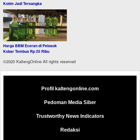
Kotim Jadi Tersangka
Harga BBM Eceran di Pelosok
Kobar Tembus Rp 25 Ribu
©2020 KaltengOnline All rights reserved
Profil kaltengonline.com
Pedoman Media Siber
Trustworthy News Indicators
Redaksi