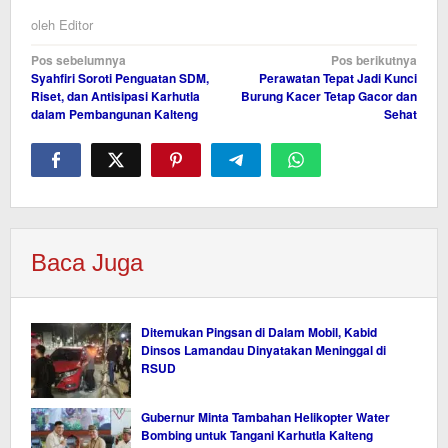
oleh
Editor
Navigasi
Pos sebelumnya
Pos berikutnya
Syahfiri Soroti Penguatan SDM,
Perawatan Tepat Jadi Kunci
pos
Riset, dan Antisipasi Karhutla
Burung Kacer Tetap Gacor dan
dalam Pembangunan Kalteng
Sehat
Baca Juga
Ditemukan Pingsan di Dalam Mobil, Kabid
Dinsos Lamandau Dinyatakan Meninggal di
RSUD
Gubernur Minta Tambahan Helikopter Water
Bombing untuk Tangani Karhutla Kalteng