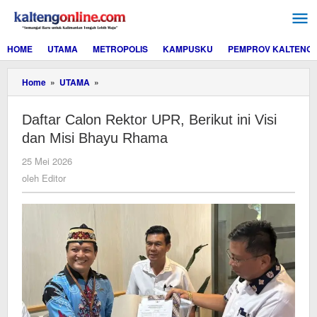
Lewati
ke
konten
HOME
UTAMA
METROPOLIS
KAMPUSKU
PEMPROV KALTENG
Daftar
Home
»
UTAMA
»
Calon
Rektor
Daftar Calon Rektor UPR, Berikut ini Visi
UPR,
Berikut
dan Misi Bhayu Rhama
ini
Visi
oleh
25 Mei 2026
dan
Editor
oleh
Editor
Misi
Bhayu
Rhama