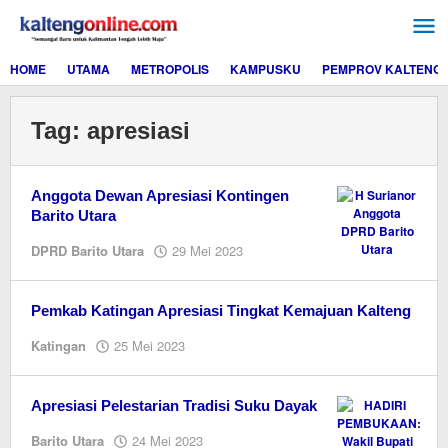
Lewati
ke
konten
HOME
UTAMA
METROPOLIS
KAMPUSKU
PEMPROV KALTENG
Tag:
apresiasi
Anggota Dewan Apresiasi Kontingen
Barito Utara
oleh
DPRD Barito Utara
29 Mei 2023
M.A
Pemkab Katingan Apresiasi Tingkat Kemajuan Kalteng
oleh
Katingan
25 Mei 2023
M.A
Apresiasi Pelestarian Tradisi Suku Dayak
oleh
Barito Utara
24 Mei 2023