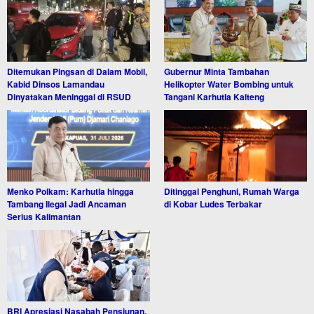
Ditemukan Pingsan di Dalam Mobil,
Gubernur Minta Tambahan
Kabid Dinsos Lamandau
Helikopter Water Bombing untuk
Dinyatakan Meninggal di RSUD
Tangani Karhutla Kalteng
Menko Polkam: Karhutla hingga
Ditinggal Penghuni, Rumah Warga
Tambang Ilegal Jadi Ancaman
di Kobar Ludes Terbakar
Serius Kalimantan
BRI Apresiasi Nasabah Pensiunan,