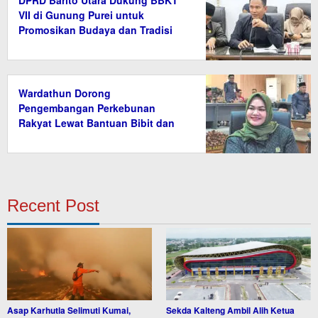
DPRD Barito Utara Dukung BBKT
VII di Gunung Purei untuk
Promosikan Budaya dan Tradisi
Wardathun Dorong
Pengembangan Perkebunan
Rakyat Lewat Bantuan Bibit dan
Saprodi
Recent Post
Asap Karhutla Selimuti Kumai,
Sekda Kalteng Ambil Alih Ketua