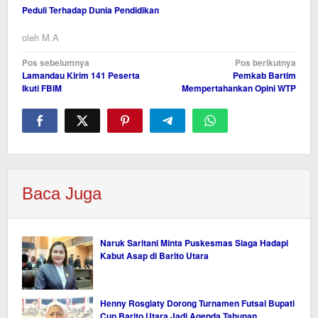
Peduli Terhadap Dunia Pendidikan
oleh
M.A
Navigasi
Pos sebelumnya
Pos berikutnya
Lamandau Kirim 141 Peserta
Pemkab Bartim
pos
Ikuti FBIM
Mempertahankan Opini WTP
Baca Juga
Naruk Saritani Minta Puskesmas Siaga Hadapi
Kabut Asap di Barito Utara
Henny Rosgiaty Dorong Turnamen Futsal Bupati
Cup Barito Utara Jadi Agenda Tahunan