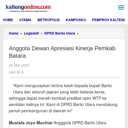
Lewati
ke
konten
HOME
UTAMA
METROPOLIS
KAMPUSKU
PEMPROV KALTENG
Anggota
Home
»
Legislatif
»
DPRD Barito Utara
»
Dewan
Apresiasi
Anggota Dewan Apresiasi Kinerja Pemkab
Kinerja
Pemkab
Batara
Batara
oleh
22 Mei 2023
M.A
oleh
M.A
“Kami mengucapkan terima kasih kepada bupati Barito
Utara dan seluruh jajaran yang telah bekerja keras,
sehingga dapat meraih kembali predikat opini WTP ke
sembilan kalinya ini. Kami di DPRD Barito Utara mendukung
penuh pembangunan di daerah ini”
Mustafa Joyo Muchtar
Angggota DPRD Barito Utara