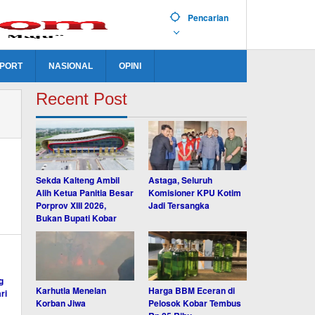
Pencarian
PORT
NASIONAL
OPINI
Recent Post
Sekda Kalteng Ambil
Astaga, Seluruh
Alih Ketua Panitia Besar
Komisioner KPU Kotim
Porprov XIII 2026,
Jadi Tersangka
Bukan Bupati Kobar
Karhutla Menelan
Harga BBM Eceran di
Korban Jiwa
Pelosok Kobar Tembus