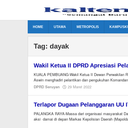
Lewati
ke
konten
HOME
UTAMA
METROPOLIS
KAMPUSK
Tag:
dayak
Wakil Ketua II DPRD Apresiasi Pe
KUALA PEMBUANG-Wakil Ketua II Dewan Perwakilan R
Aswin menghadiri pelantikan dan pengukuhan Komandan
oleh
DPRD Seruyan
29 Maret 2022
redaksi
kaltengonline.com
Terlapor Dugaan Pelanggaran UU I
PALANGKA RAYA-Massa dari orga­nisasi masyarakat Da
aksi damai di depan Markas Kepolisian Daerah (Mapold