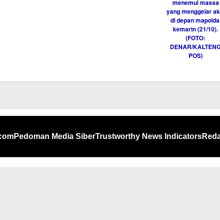
.com
Pedoman Media Siber
Trustworthy News Indicators
Reda