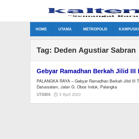
Lewati
ke
konten
HOME
UTAMA
METROPOLIS
KAMPUSK
Tag:
Deden Agustiar Sabran
Gebyar Ramadhan Berkah Jilid III 
PALANGKA RAYA – Gebyar Ramadhan Berkah Jilid III Ta
Darussalam, Jalan G. Obos Induk, Palangka
oleh
UTAMA
5 April 2023
Editor