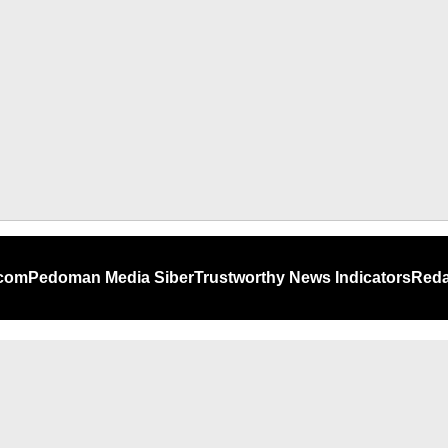
.com
Pedoman Media Siber
Trustworthy News Indicators
Reda