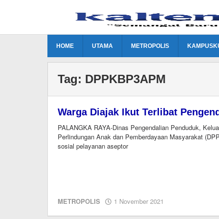
Lewati
ke
konten
HOME
UTAMA
METROPOLIS
KAMPUSK
Tag:
DPPKBP3APM
Warga Diajak Ikut Terlibat Penge
PALANGKA RAYA-Dinas Pengendalian Penduduk, Kelua
Perlindungan Anak dan Pemberdayaan Masyarakat (DP
sosial pelayanan aseptor
oleh
METROPOLIS
1 November 2021
Editor