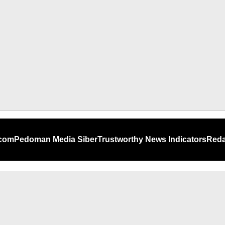
.com
Pedoman Media Siber
Trustworthy News Indicators
Reda