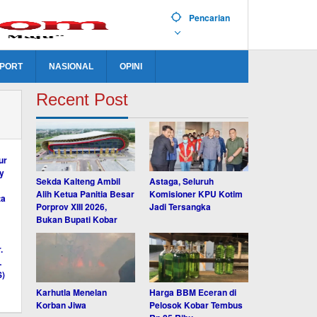
Pencarian
PORT
NASIONAL
OPINI
Recent Post
Sekda Kalteng Ambil
Astaga, Seluruh
Alih Ketua Panitia Besar
Komisioner KPU Kotim
Porprov XIII 2026,
Jadi Tersangka
Bukan Bupati Kobar
Karhutla Menelan
Harga BBM Eceran di
Korban Jiwa
Pelosok Kobar Tembus