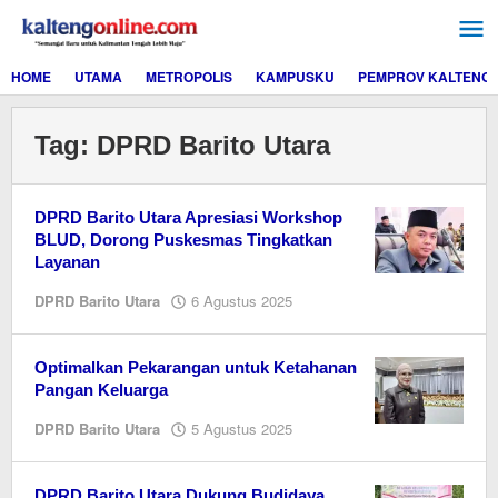
Lewati
ke
konten
HOME
UTAMA
METROPOLIS
KAMPUSKU
PEMPROV KALTENG
Tag:
DPRD Barito Utara
DPRD Barito Utara Apresiasi Workshop
BLUD, Dorong Puskesmas Tingkatkan
Layanan
oleh
DPRD Barito Utara
6 Agustus 2025
Sherly
Optimalkan Pekarangan untuk Ketahanan
Pangan Keluarga
oleh
DPRD Barito Utara
5 Agustus 2025
Editor
DPRD Barito Utara Dukung Budidaya