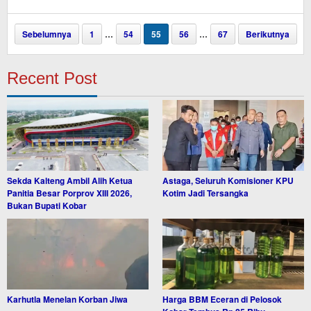
Sherly
Sebelumnya
1
…
54
55
56
…
67
Berikutnya
Recent Post
Sekda Kalteng Ambil Alih Ketua
Astaga, Seluruh Komisioner KPU
Panitia Besar Porprov XIII 2026,
Kotim Jadi Tersangka
Bukan Bupati Kobar
Karhutla Menelan Korban Jiwa
Harga BBM Eceran di Pelosok