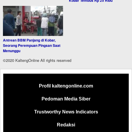
Kobar Tembus Rp 25 Ribu
Antrean BBM Panjang di Kobar,
Seorang Perempuan Pingsan Saat
Menunggu
©2020 KaltengOnline All rights reserved
Profil kaltengonline.com
Pedoman Media Siber
Trustworthy News Indicators
Redaksi