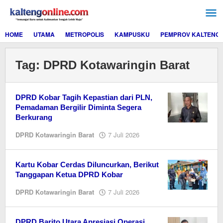
Lewati
ke
konten
HOME
UTAMA
METROPOLIS
KAMPUSKU
PEMPROV KALTENG
Tag:
DPRD Kotawaringin Barat
DPRD Kobar Tagih Kepastian dari PLN,
Pemadaman Bergilir Diminta Segera
Berkurang
oleh
DPRD Kotawaringin Barat
7 Juli 2026
Editor
Kartu Kobar Cerdas Diluncurkan, Berikut
Tanggapan Ketua DPRD Kobar
oleh
DPRD Kotawaringin Barat
7 Juli 2026
Editor
DPRD Barito Utara Apresiasi Operasi