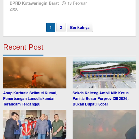
DPRD Kotawaringin Barat
13 Februari
oleh
2026
Editor
1
2
Berikutnya
Recent Post
Asap Karhutla Selimuti Kumai,
Sekda Kalteng Ambil Alih Ketua
Penerbangan Lanud Iskandar
Panitia Besar Porprov XIII 2026,
Terancam Terganggu
Bukan Bupati Kobar