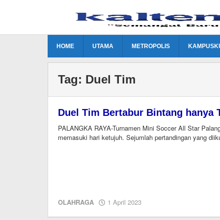
Lewati
ke
konten
HOME
UTAMA
METROPOLIS
KAMPUSK
Tag:
Duel Tim
Duel Tim Bertabur Bintang hanya T
PALANGKA RAYA-Turnamen Mini Soccer All Star Palan
memasuki hari ketujuh. Sejumlah pertandingan yang diiku
oleh
OLAHRAGA
1 April 2023
M.A