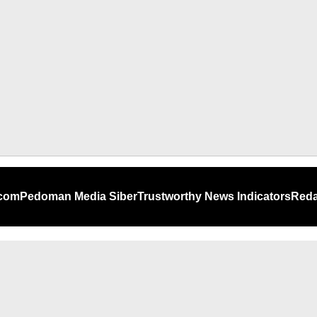
.com
Pedoman Media Siber
Trustworthy News Indicators
Reda