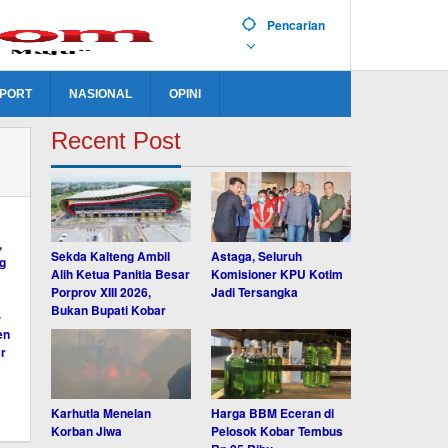
Pencarian
PORT
NASIONAL
OPINI
Recent Post
Sekda Kalteng Ambil
Astaga, Seluruh
Alih Ketua Panitia Besar
Komisioner KPU Kotim
Porprov XIII 2026,
Jadi Tersangka
Bukan Bupati Kobar
Karhutla Menelan
Harga BBM Eceran di
Korban Jiwa
Pelosok Kobar Tembus