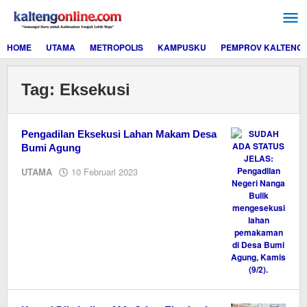
Lewati
ke
konten
HOME
UTAMA
METROPOLIS
KAMPUSKU
PEMPROV KALTENG
Tag:
Eksekusi
Pengadilan Eksekusi Lahan Makam Desa
Bumi Agung
oleh
UTAMA
10 Februari 2023
M.A