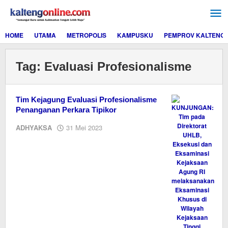
Lewati
ke
konten
HOME
UTAMA
METROPOLIS
KAMPUSKU
PEMPROV KALTENG
Tag:
Evaluasi Profesionalisme
Tim Kejagung Evaluasi Profesionalisme
Penanganan Perkara Tipikor
oleh
ADHYAKSA
31 Mei 2023
M.A