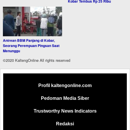
Kobar Tembus Rp 25 Ribu
Antrean BBM Panjang di Kobar,
Seorang Perempuan Pingsan Saat
Menunggu
©2020 KaltengOnline All rights reserved
Profil kaltengonline.com
Pedoman Media Siber
Trustworthy News Indicators
Redaksi