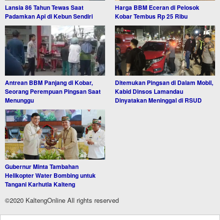
Lansia 86 Tahun Tewas Saat
Harga BBM Eceran di Pelosok
Padamkan Api di Kebun Sendiri
Kobar Tembus Rp 25 Ribu
Antrean BBM Panjang di Kobar,
Ditemukan Pingsan di Dalam Mobil,
Seorang Perempuan Pingsan Saat
Kabid Dinsos Lamandau
Menunggu
Dinyatakan Meninggal di RSUD
Gubernur Minta Tambahan
Helikopter Water Bombing untuk
Tangani Karhutla Kalteng
©2020 KaltengOnline All rights reserved