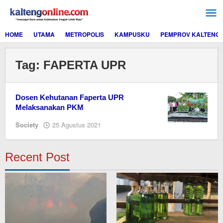
Lewati
ke
konten
HOME
UTAMA
METROPOLIS
KAMPUSKU
PEMPROV KALTENG
Tag:
FAPERTA UPR
Dosen Kehutanan Faperta UPR
Melaksanakan PKM
oleh
Society
25 Agustus 2021
Editor
Recent Post