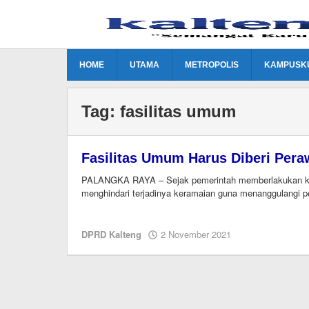
Lewati
ke
konten
HOME
UTAMA
METROPOLIS
KAMPUSK
Tag:
fasilitas umum
Fasilitas Umum Harus Diberi Pera
PALANGKA RAYA – Sejak pemerintah memberlakukan kebi
menghindari terjadinya keramaian guna menanggulangi p
oleh
DPRD Kalteng
2 November 2021
Editor