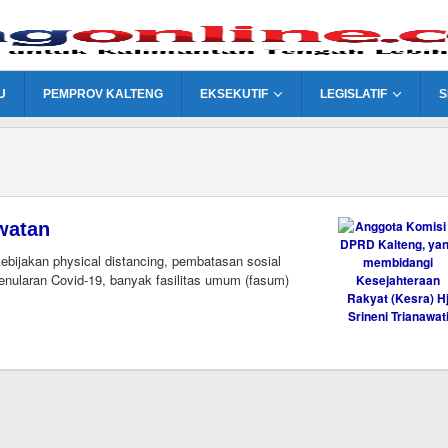
U
PEMPROV KALTENG
EKSEKUTIF
LEGISLATIF
S
watan
jakan physical distancing, pembatasan sosial
enularan Covid-19, banyak fasilitas umum (fasum)