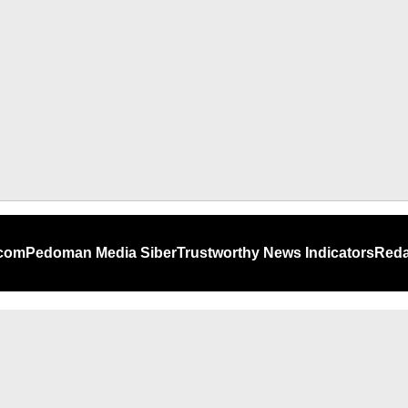
.com
Pedoman Media Siber
Trustworthy News Indicators
Reda