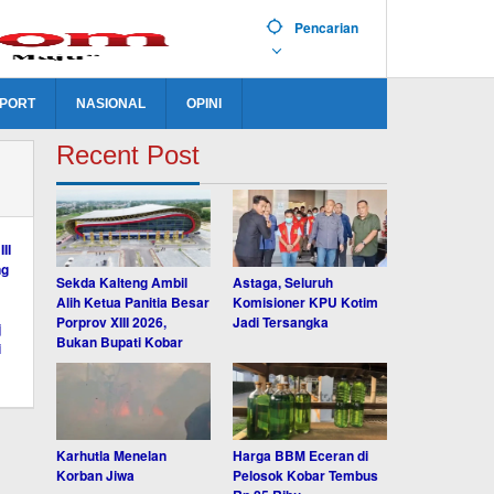
Pencarian
PORT
NASIONAL
OPINI
Recent Post
Sekda Kalteng Ambil
Astaga, Seluruh
Alih Ketua Panitia Besar
Komisioner KPU Kotim
Porprov XIII 2026,
Jadi Tersangka
Bukan Bupati Kobar
Karhutla Menelan
Harga BBM Eceran di
Korban Jiwa
Pelosok Kobar Tembus