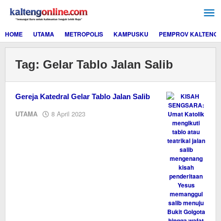
Lewati
ke
konten
HOME
UTAMA
METROPOLIS
KAMPUSKU
PEMPROV KALTENG
Tag:
Gelar Tablo Jalan Salib
Gereja Katedral Gelar Tablo Jalan Salib
oleh
UTAMA
8 April 2023
M.A