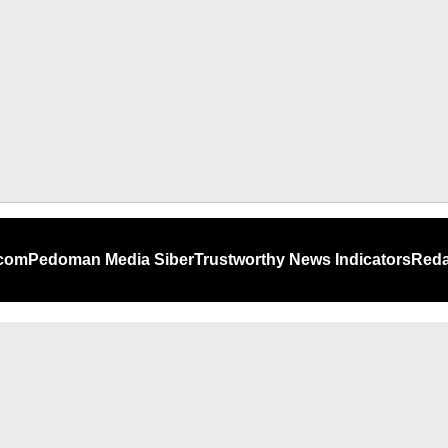
.com
Pedoman Media Siber
Trustworthy News Indicators
Reda