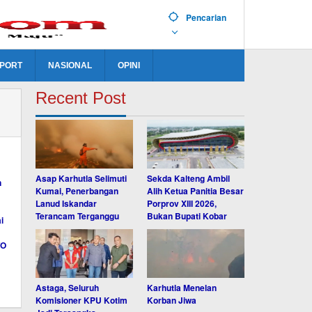
Pencarian
PORT
NASIONAL
OPINI
Recent Post
Asap Karhutla Selimuti
Sekda Kalteng Ambil
Kumai, Penerbangan
Alih Ketua Panitia Besar
Lanud Iskandar
Porprov XIII 2026,
Terancam Terganggu
Bukan Bupati Kobar
Astaga, Seluruh
Karhutla Menelan
Komisioner KPU Kotim
Korban Jiwa