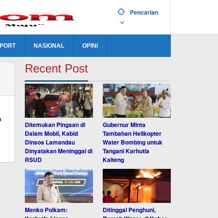
Pencarian
PORT
NASIONAL
OPINI
Recent Post
Ditemukan Pingsan di
Gubernur Minta
Dalam Mobil, Kabid
Tambahan Helikopter
Dinsos Lamandau
Water Bombing untuk
Dinyatakan Meninggal di
Tangani Karhutla
RSUD
Kalteng
Menko Polkam:
Ditinggal Penghuni,