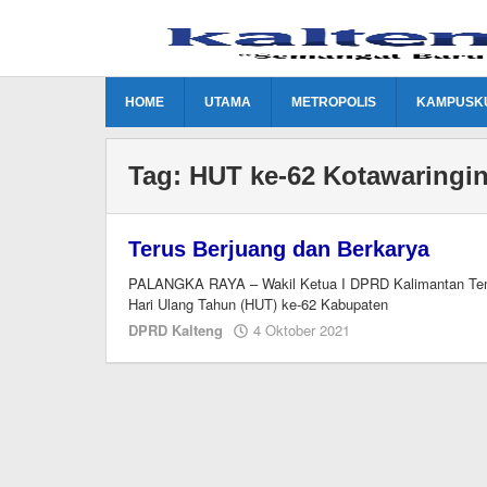
Lewati
ke
konten
HOME
UTAMA
METROPOLIS
KAMPUSK
Tag:
HUT ke-62 Kotawaringin
Terus Berjuang dan Berkarya
PALANGKA RAYA – Wakil Ketua I DPRD Kalimantan Teng
Hari Ulang Tahun (HUT) ke-62 Kabupaten
oleh
DPRD Kalteng
4 Oktober 2021
Editor