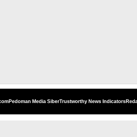
.com
Pedoman Media Siber
Trustworthy News Indicators
Reda