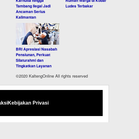
Karhutla hingga
Rumah Warga di Kobar
Tambang Ilegal Jadi
Ludes Terbakar
Ancaman Serius
Kalimantan
BRI Apresiasi Nasabah
Pensiunan, Perkuat
Silaturahmi dan
Tingkatkan Layanan
©2020 KaltengOnline All rights reserved
ksi
Kebijakan Privasi