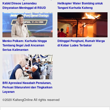
Kabid Dinsos Lamandau
Helikopter Water Bombing untuk
Dinyatakan Meninggal di RSUD
Tangani Karhutla Kalteng
Menko Polkam: Karhutla hingga
Ditinggal Penghuni, Rumah Warga
Tambang Ilegal Jadi Ancaman
di Kobar Ludes Terbakar
Serius Kalimantan
BRI Apresiasi Nasabah Pensiunan,
Perkuat Silaturahmi dan Tingkatkan
Layanan
©2020 KaltengOnline All rights reserved