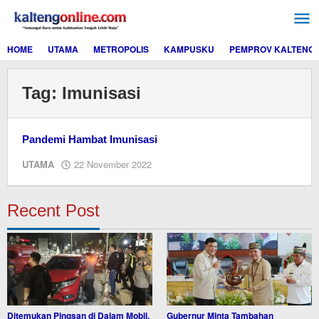
Lewati
ke
konten
HOME
UTAMA
METROPOLIS
KAMPUSKU
PEMPROV KALTENG
Tag:
Imunisasi
Pandemi Hambat Imunisasi
oleh
UTAMA
22 November 2022
M.A
Recent Post
Ditemukan Pingsan di Dalam Mobil,
Gubernur Minta Tambahan