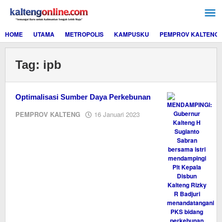
Lewati
ke
konten
HOME
UTAMA
METROPOLIS
KAMPUSKU
PEMPROV KALTENG
Tag:
ipb
Optimalisasi Sumber Daya Perkebunan
oleh
PEMPROV KALTENG
16 Januari 2023
M.A