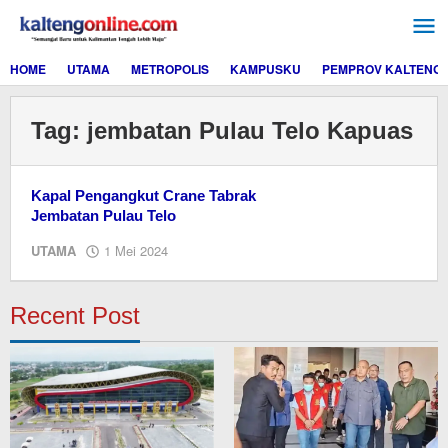
Lewati
ke
konten
HOME
UTAMA
METROPOLIS
KAMPUSKU
PEMPROV KALTENG
Tag:
jembatan Pulau Telo Kapuas
Kapal Pengangkut Crane Tabrak
Jembatan Pulau Telo
oleh
UTAMA
1 Mei 2024
M.A
Recent Post