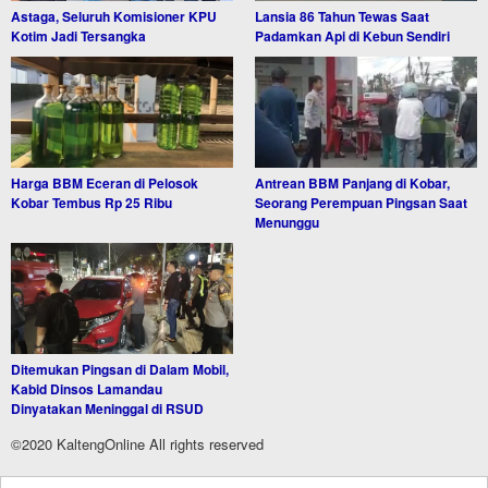
Astaga, Seluruh Komisioner KPU
Lansia 86 Tahun Tewas Saat
Kotim Jadi Tersangka
Padamkan Api di Kebun Sendiri
Harga BBM Eceran di Pelosok
Antrean BBM Panjang di Kobar,
Kobar Tembus Rp 25 Ribu
Seorang Perempuan Pingsan Saat
Menunggu
Ditemukan Pingsan di Dalam Mobil,
Kabid Dinsos Lamandau
Dinyatakan Meninggal di RSUD
©2020 KaltengOnline All rights reserved