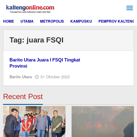
Lewati
ke
konten
HOME
UTAMA
METROPOLIS
KAMPUSKU
PEMPROV KALTENG
Tag:
juara FSQI
Barito Utara Juara I FSQI Tingkat
Provinsi
oleh
Barito Utara
31 Oktober 2022
Editor
Recent Post