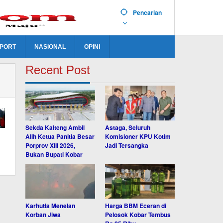
Pencarian
PORT
NASIONAL
OPINI
Recent Post
Sekda Kalteng Ambil
Astaga, Seluruh
Alih Ketua Panitia Besar
Komisioner KPU Kotim
Porprov XIII 2026,
Jadi Tersangka
Bukan Bupati Kobar
Karhutla Menelan
Harga BBM Eceran di
Korban Jiwa
Pelosok Kobar Tembus