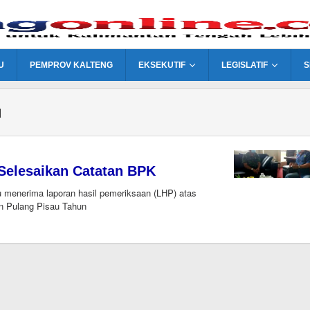
U
PEMPROV KALTENG
EKSEKUTIF
LEGISLATIF
S
u
Selesaikan Catatan BPK
 menerima laporan hasil pemeriksaan (LHP) atas
n Pulang Pisau Tahun
i
gonline.com