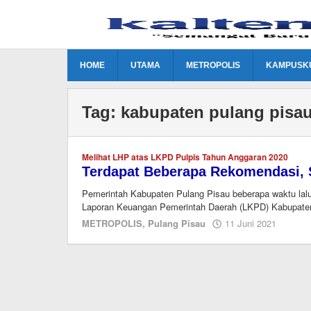
Lewati
ke
konten
HOME
UTAMA
METROPOLIS
KAMPUSK
Tag:
kabupaten pulang pisa
Melihat LHP atas LKPD Pulpis Tahun Anggaran 2020
Terdapat Beberapa Rekomendasi, 
Pemerintah Kabupaten Pulang Pisau beberapa waktu lalu
Laporan Keuangan Pemerintah Daerah (LKPD) Kabupate
oleh
METROPOLIS
,
Pulang Pisau
11 Juni 2021
redaks
kalten