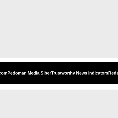
.com
Pedoman Media Siber
Trustworthy News Indicators
Reda