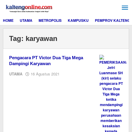
Lewati
ke
konten
HOME
UTAMA
METROPOLIS
KAMPUSKU
PEMPROV KALTENG
Tag:
karyawan
Pengacara PT Victor Dua Tiga Mega
Dampingi Karyawan
oleh
UTAMA
16 Agustus 2021
Editor