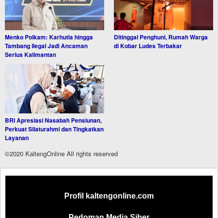
Menko Polkam: Karhutla hingga
Ditinggal Penghuni, Rumah Warga
Tambang Ilegal Jadi Ancaman
di Kobar Ludes Terbakar
Serius Kalimantan
BRI Apresiasi Nasabah Pensiunan,
Perkuat Silaturahmi dan Tingkatkan
Layanan
©2020 KaltengOnline All rights reserved
Profil kaltengonline.com
Pedoman Media Siber