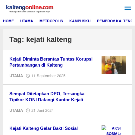
Lewati
ke
konten
HOME
UTAMA
METROPOLIS
KAMPUSKU
PEMPROV KALTENG
Tag:
kejati kalteng
Kejati Diminta Berantas Tuntas Korupsi
Pertambangan di Kalteng
oleh
UTAMA
11 September 2025
EditorY
Sempat Ditetapkan DPO, Tersangka
Tipikor KONI Datangi Kantor Kejati
oleh
UTAMA
21 Juni 2024
Editor
Kejati Kalteng Gelar Bakti Sosial