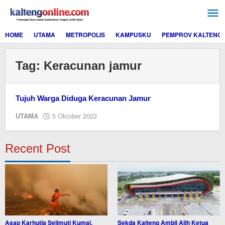
Lewati
ke
konten
HOME
UTAMA
METROPOLIS
KAMPUSKU
PEMPROV KALTENG
Tag:
Keracunan jamur
Tujuh Warga Diduga Keracunan Jamur
oleh
UTAMA
5 Oktober 2022
Editor
Recent Post
Asap Karhutla Selimuti Kumai,
Sekda Kalteng Ambil Alih Ketua