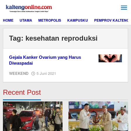
Lewati
ke
konten
HOME
UTAMA
METROPOLIS
KAMPUSKU
PEMPROV KALTENG
Tag:
kesehatan reproduksi
Gejala Kanker Ovarium yang Harus
Diwaspadai
oleh
WEEKEND
5 Juni 2021
redaksi
kaltengonline.com
Recent Post