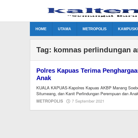
Lewati
ke
konten
HOME
UTAMA
METROPOLIS
KAMPUSK
Tag:
komnas perlindungan a
Polres Kapuas Terima Penghargaa
Anak
KUALA KAPUAS-Kapolres Kapuas AKBP Manang Soebeti,
Situmeang, dan Kanit Perlindungan Perempuan dan Ana
oleh
METROPOLIS
7 September 2021
Editor