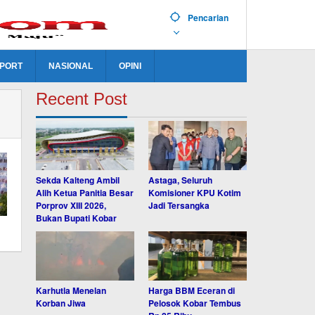
Pencarian
PORT
NASIONAL
OPINI
Recent Post
Sekda Kalteng Ambil
Astaga, Seluruh
Alih Ketua Panitia Besar
Komisioner KPU Kotim
Porprov XIII 2026,
Jadi Tersangka
Bukan Bupati Kobar
Karhutla Menelan
Harga BBM Eceran di
Korban Jiwa
Pelosok Kobar Tembus