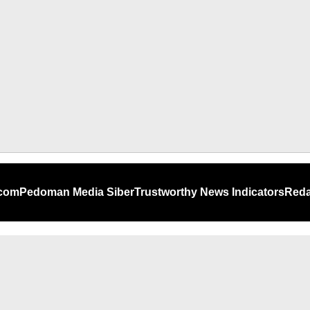
.com
Pedoman Media Siber
Trustworthy News Indicators
Reda